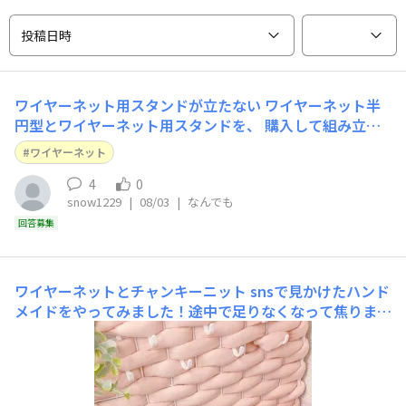
投稿日時
ワイヤーネット用スタンドが立たない
ワイヤーネット半
円型とワイヤーネット用スタンドを、 購入して組み立て
ようとしたら何度やっても立ちません。 ワイヤーネット
ワイヤーネット
の真横にスタンドがありましたし、店員さんにも確認して
使えますよときちんと確認したにも関わらず不良品かのよ
4
0
snow1229
|
08/03
|
なんでも
うに使えません。 なにかはめるコツがあるんですか？
回答募集
ワイヤーネットとチャンキーニット
snsで見かけたハンド
メイドをやってみました！途中で足りなくなって焦りまし
た、1玉と少し必要です。