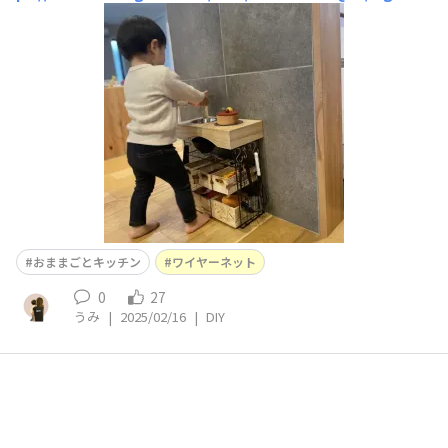
MXNhMDY5c3JtcWh3Mg== ⚫︎ワイヤーネット⚫︎ボックス
（2種）⚫︎コンロ→焼き網（丸型使用）⚫︎蛇口（木材使
用）⚫︎調理器具 すべてDAISOさん
おままごとキッチン
ワイヤーネット
0
27
うみ
|
2025/02/16
|
DIY