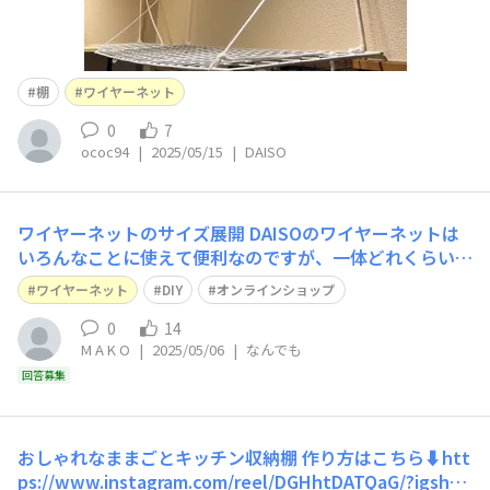
棚
ワイヤーネット
0
7
ococ94
|
2025/05/15
|
DAISO
ワイヤーネットのサイズ展開
DAISOのワイヤーネットは
いろんなことに使えて便利なのですが、一体どれくらいサ
イズ展開されているのかイマイチ分からないし、オンライ
ワイヤーネット
DIY
オンラインショップ
ンで買おうとしても店舗で見かけたことのあるサイズ(廃
盤になっていない)がなかったりします。 公式でDAISOの
0
14
M A K O
|
2025/05/06
|
なんでも
ワイヤーネットのサイズと色と値段の一覧表を作成してオ
ンラ
回答募集
おしゃれなままごとキッチン収納棚
作り方はこちら⬇️htt
ps://www.instagram.com/reel/DGHhtDATQaG/?igsh=