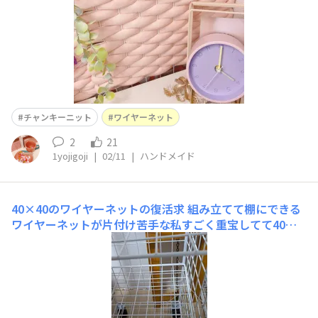
チャンキーニット
ワイヤーネット
2
21
1yojigoji
|
02/11
|
ハンドメイド
40×40のワイヤーネットの復活求
組み立てて棚にできる
ワイヤーネットが片付け苦手な私すごく重宝してて40×6
0？のワイヤーネットを6枚仕入れてたから棚にしたかっ
たんだけど40×40がどこにもなくてネットストアも売り
切れだったからいつ入るかな・・・？