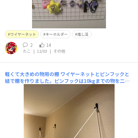
ワイヤーネット
キーホルダー
推し活
2
14
たこ
|
12/03
|
その他
軽くて大きめの物用の棚
ワイヤーネットとピンフックと
紐で棚を作りました。ピンフックは10kgまでの物を二つ
使ってるので、ワイヤーネットが耐えられる重さまで置け
ると思います。プラスチック容器など、軽くて大きめの物
の棚にしています。