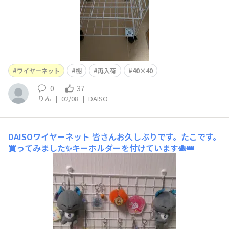
ワイヤーネット
棚
再入荷
40×40
0
37
りん
|
02/08
|
DAISO
DAISOワイヤーネット
皆さんお久しぶりです。たこです。
買ってみました✨️キーホルダーを付けています🐙👑