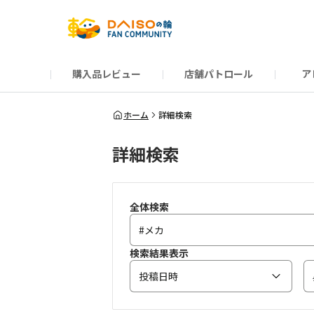
購入品レビュー
店舗パトロール
ア
だんぜんトーク
運営からのお知らせ
ーSP Blogー
プレゼントキャンペーン
1周年記念キャンペーン
公式ホームページ
知恵袋
ネットストア
教えて！DAISOの
イベント
新商品情報
DAIS
ホーム
詳細検索
詳細検索
全体検索
検索結果表示
投稿日時