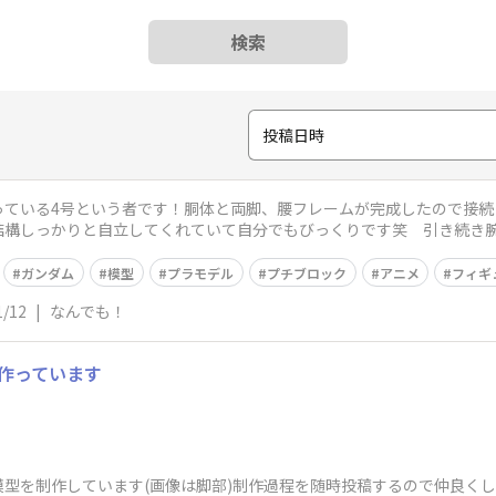
検索
投稿日時
っている4号という者です！胴体と両脚、腰フレームが完成したので接続
結構しっかりと自立してくれていて自分でもびっくりです笑 引き続き
ださい☺️
ガンダム
模型
プラモデル
プチブロック
アニメ
フィギ
1/12
|
なんでも！
を作っています
型を制作しています(画像は脚部)制作過程を随時投稿するので仲良く