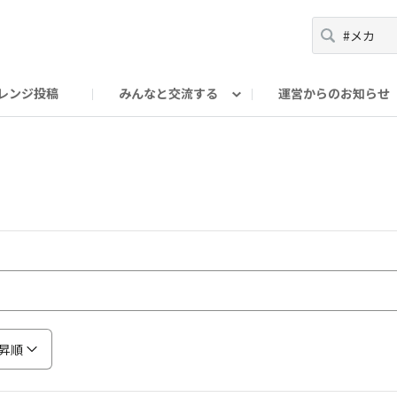
レンジ投稿
みんなと交流する
運営からのお知らせ
輪
Oの輪サークル
アンバサダー's ROOM
DAISOあんしんラボ
昇順