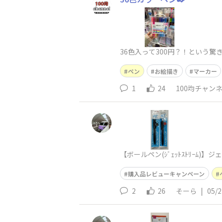
36色入って300円？！という驚
ペン
お絵描き
マーカー
1
24
100均チャン
​​【ボールペン(ｼﾞｪｯﾄｽﾄ
購入品レビューキャンペーン
2
26
そーら
|
05/2