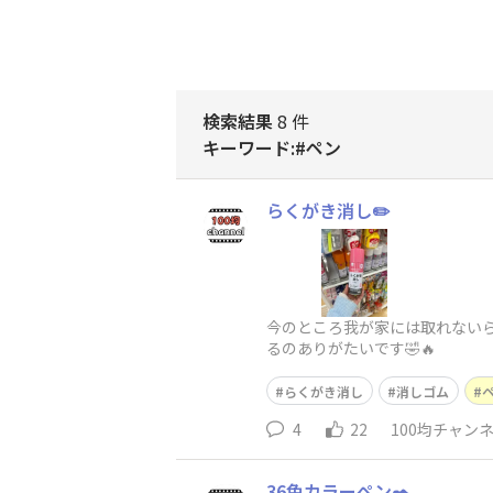
検索結果
8 件
キーワード:#ペン
らくがき消し✏️
今のところ我が家には取れないら
るのありがたいです🤣🔥
らくがき消し
消しゴム
4
22
100均チャン
36色カラーペン✒️