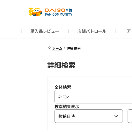
購入品レビュー
店舗パトロール
ア
だんぜんトーク
運営からのお知らせ
ーSP Blogー
プレゼントキャンペーン
1周年記念キャンペーン
公式ホームページ
知恵袋
ネットストア
教えて！DAISOの
イベント
新商品情報
DAIS
ホーム
詳細検索
詳細検索
全体検索
検索結果表示
投稿日時