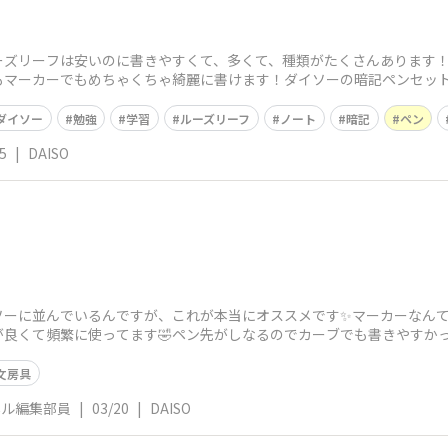
のルーズリーフは安いのに書きやすくて、多くて、種類がたくさんあります
もマーカーでもめちゃくちゃ綺麗に書けます！ダイソーの暗記ペンセッ
455
ダイソー
勉強
学習
ルーズリーフ
ノート
暗記
ペン
5
|
DAISO
ソーに並んでいるんですが、これが本当にオススメです✨マーカーなん
が良くて頻繁に使ってます🤣ペン先がしなるのでカーブでも書きやすか
されているマーカ
文房具
ネル編集部員
|
03/20
|
DAISO