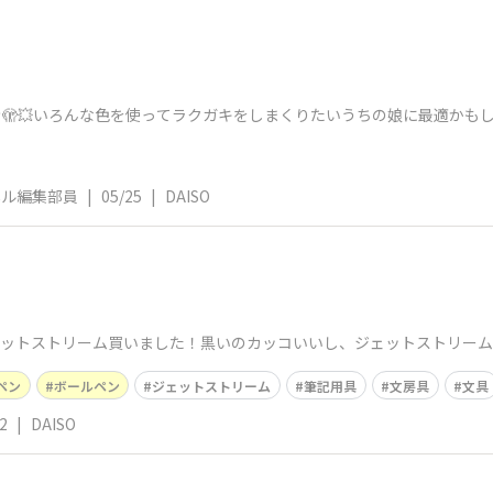
き🫣💥いろんな色を使ってラクガキをしまくりたいうちの娘に最適かもし
ネル編集部員
|
05/25
|
DAISO
ﾘｰﾑ)】​ジェットストリーム買いました！黒いのカッコいいし、ジェットスト
ペン
ボールペン
ジェットストリーム
筆記用具
文房具
文具
2
|
DAISO