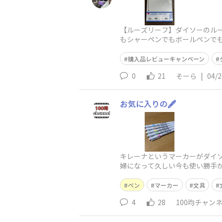
​​【ルーズリーフ】​ダイソー
もシャーペンでもボールペンで
す。JANコード一覧ルーズリーフ​
購入品レビューキャンペーン
0
21
そーら
|
04/2
お気に入りの🖋️
キレーナというマーカーがダイ
婦になって久しい今も使い勝手
も滲まなかったりと工夫が凝ら
ペン
マーカー
文具
4
28
100均チャン