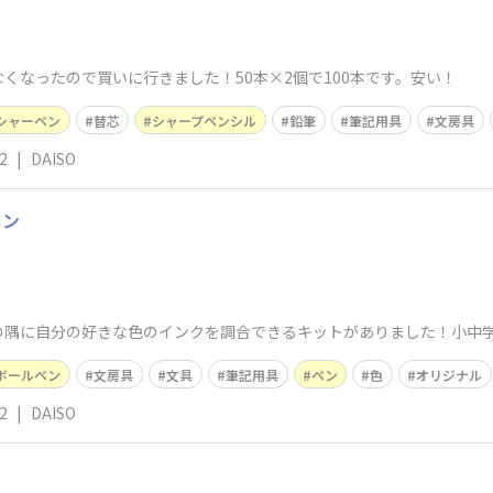
がなくなったので買いに行きました！50本×2個で100本です。安い！
シャーペン
替芯
シャープペンシル
鉛筆
筆記用具
文房具
2
|
DAISO
ペン
の隅に自分の好きな色のインクを調合できるキットがありました！小中
ボールペン
文房具
文具
筆記用具
ペン
色
オリジナル
2
|
DAISO