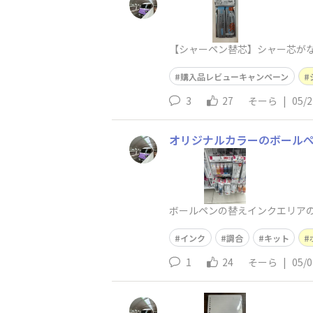
​​【シャーペン替芯】​シャー芯
購入品レビューキャンペーン
3
27
そーら
|
05/2
オリジナルカラーのボール
ボールペンの替えインクエリア
インク
調合
キット
1
24
そーら
|
05/0