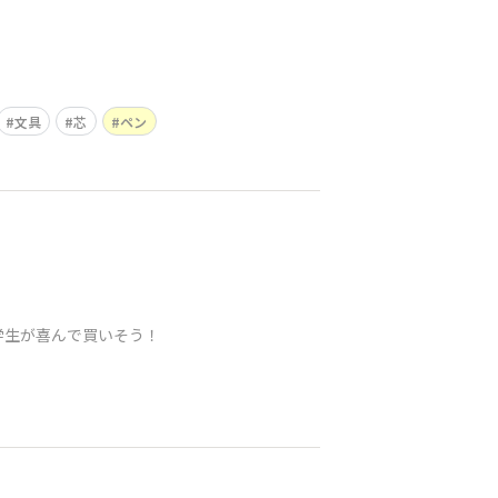
文具
芯
ペン
学生が喜んで買いそう！