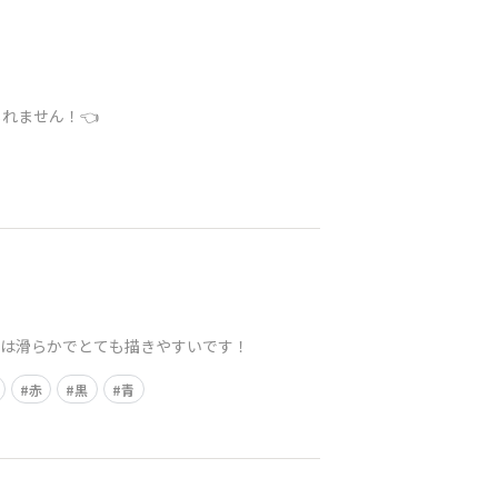
れません！👈
リームは滑らかでとても描きやすいです！
赤
黒
青