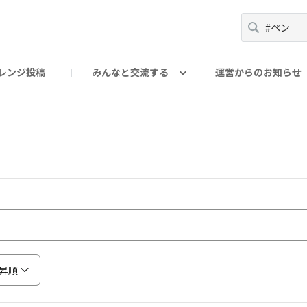
レンジ投稿
みんなと交流する
運営からのお知らせ
輪
Oの輪サークル
アンバサダー's ROOM
DAISOあんしんラボ
昇順