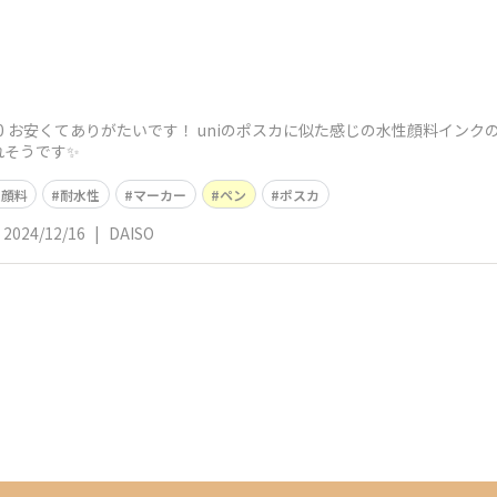
0 お安くてありがたいです！ uniのポスカに似た感じの水性顔料インク
れそうです✨
性顔料
耐水性
マーカー
ペン
ポスカ
2024/12/16
|
DAISO