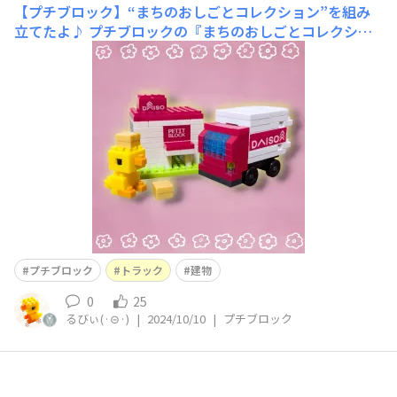
【プチブロック】“まちのおしごとコレクション”を組み
立てたよ♪
プチブロックの『まちのおしごとコレクショ
ン』、「雑貨屋さん」「運送トラック」を組み立てました
♪ ■雑貨屋さん建物系はありそうで無かったキット！(>
ω<)中に品物を並べたり、シールを貼ったりするのがとて
も楽しかったです。 作り方も簡単なので、少しアレンジ
を加えると色々な
プチブロック
トラック
建物
0
25
るびぃ(·⊝·)
|
2024/10/10
|
プチブロック