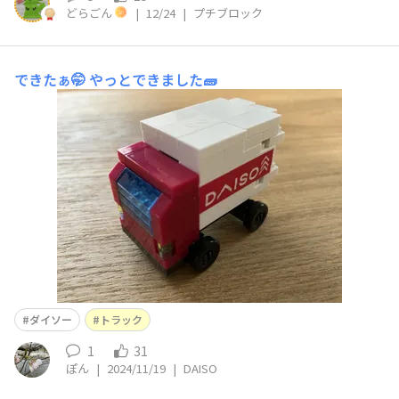
どらごん
|
12/24
|
プチブロック
できたぁ🤭
やっとできました🧱
ダイソー
トラック
1
31
ぽん
|
2024/11/19
|
DAISO