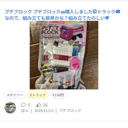
プチブロック
プチブロック🧱購入しました🤭トラック🚚
なので、組み立ても簡単かな？組み立てたのしい💗
ダイソー
トラック
100円
0
26
ぽん
|
2024/11/12
|
プチブロック