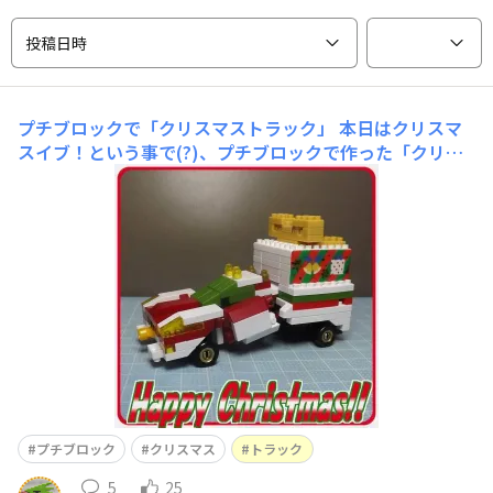
投稿日時
プチブロックで「クリスマストラック」
本日はクリスマ
スイブ！という事で(?)、プチブロックで作った「クリス
マス仕様のトラック」です！ボンネットタイプのトラック
の荷台に、プレゼントボックスを積載していますホイール
などは金色のペイントマーカーでワンポイント塗装、荷台
のプレゼントボックスはクリスマス柄のマスキングテープ
を貼ってみましたボックス
プチブロック
クリスマス
トラック
5
25