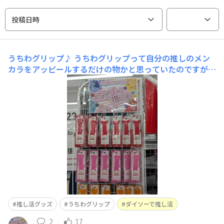
投稿日時
うちわグリップ♪
うちわグリップって自分の推しのメン
カラをアッピールするだけの物かと思っていたのですが、
購入してみたらすごく持ちやすくなるんですね！ 今回の
Number_iのライブはうちわフリフリしながらコール&レ
スポンスする指示もメンバーからあったので、持ちやすく
なって楽しみです。ちなみに岸担💜なので紫購入
推し活グッズ
うちわグリップ
ダイソーで推し活
2
17