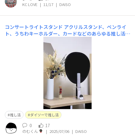
KC LOVE
|
11/17
|
DAISO
コンサートライトスタンド
アクリルスタンド、ペンライ
ト、うちわキーホルダー、カードなどのあらゆる推し活グ
ッズを飾れる優れもの！ネットにも本品を掛けれます！使
い方いろいろ
推し活
ダイソーで推し活
0
17
のむくん
|
2025/07/06
|
DAISO