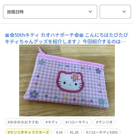
投稿日時
🎀‪✿50thキティ カオハナポーチ‪✿🎀
こんにちはたびたび
キティちゃんグッズを紹介します♪ 今回紹介するのはこ
ちら！【キティちゃんのカオハナクリアポーチ】で
す！ このデザインサンキューマートで売られていたので
すが、、、発売日に行くことができず😭私が行った時は
すでにSOUL'd OUTになっていました🥹 泣く泣
ゆゆゆのおすすめ
キティ
ハローキティ
サンリオ
サンリオキャラクターズ
JK
LJK
ハローキティ50th