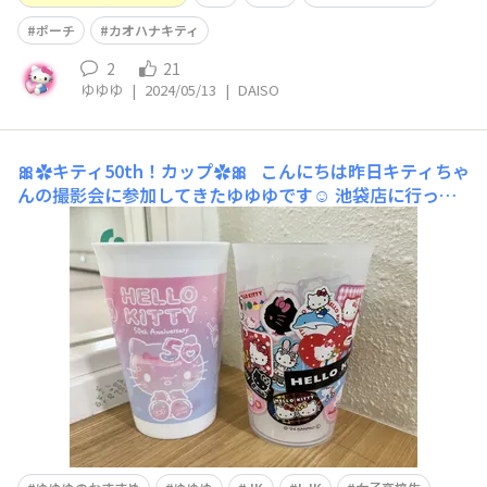
ポーチ
カオハナキティ
2
21
ゆゆゆ
|
2024/05/13
|
DAISO
🎀‪✿キティ50th！カップ‪✿🎀
こんにちは昨日キティちゃ
んの撮影会に参加してきたゆゆゆです☺️ 池袋店に行った
のですが時間がなくキティちゃんグッズを買うことができ
ませんでした😭 今日再び別のダイソーに行ってみたら！
キティちゃんグッズ新作がたくさんあって驚きまし
た！ 中でも今回紹介するのは