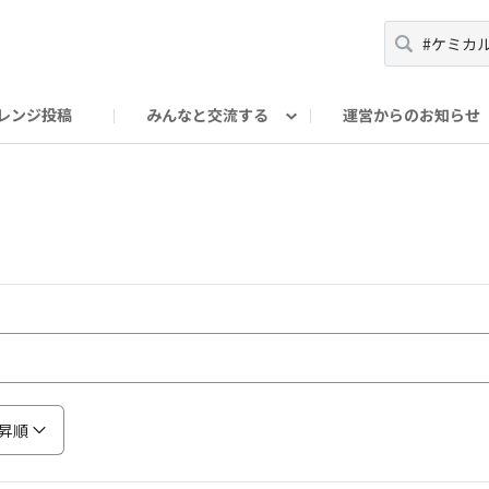
レンジ投稿
みんなと交流する
運営からのお知らせ
輪
Oの輪サークル
アンバサダー's ROOM
DAISOあんしんラボ
昇順