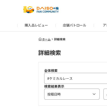
購入品レビュー
店舗パトロール
ア
だんぜんトーク
運営からのお知らせ
ーSP Blogー
プレゼントキャンペーン
1周年記念キャンペーン
公式ホームページ
知恵袋
ネットストア
教えて！DAISOの
イベント
新商品情報
DAIS
ホーム
詳細検索
詳細検索
全体検索
検索結果表示
投稿日時