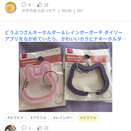
6
16
かきのめとばっちり
|
09/26
|
DIY
どうぶつさんキーホルダー＆レインボーポーチ
ダイソー
アプリをながめていたら、かわいいカラビナキーホルダー
のお知らせを見つけたので、お店に走りました〜！ ライ
ンナップはうさぎさん（ピンク、白）ねこさん（ネイビ
ー、水色）くまさん（茶色、濃い茶色）だったかしらどこ
につけようかな〜 レインボーのポーチも見つけました！
実は、よそのお
カラビナ
アクリル
レインボー
カラフル
1
20