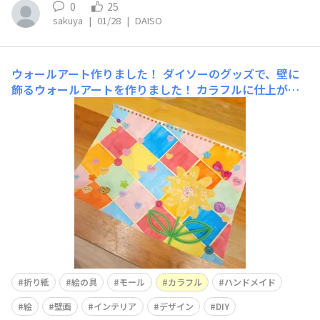
0
25
sakuya
|
01/28
|
DAISO
ウォールアート作りました！
ダイソーのグッズで、壁に
飾るウォールアートを作りました！ カラフルに仕上がり
ました～！どうでしょうか？https://x.com/kakinome_d
ays
折り紙
絵の具
モール
カラフル
ハンドメイド
絵
壁画
インテリア
デザイン
DIY