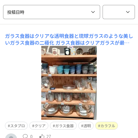
投稿日時
ガラス食器はクリアな透明食器と琉球ガラスのような美し
いガラス食器の二極化
ガラス食器はクリアガラスが最初
は多いイメージでしたが、最近はカラフルなものが増えま
したね。しかも、琉球ガラスのような波や海を感じさせて
くれる、見た目にも美しい食器たちです。
スタプロ
クリア
ガラス食器
透明
カラフル
0
27