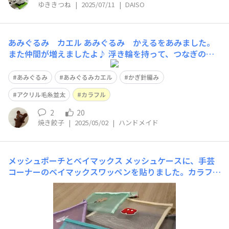
ゆききつね
|
2025/07/11
|
DAISO
あみぐるみ カエル
あみぐるみ かえるをあみました。
また仲間が増えましたよ♪ 浮き輪を持って、つなぎの水
着を着たカエル。泳ぎが苦手だから。 緑の毛糸は、ちが
うめーかーのものですが、つなぎの水着 アクリル毛糸カ
あみぐるみ
あみぐるみカエル
かぎ針編み
ラフル。口 アクリル毛糸並太 茶色。 あみぐるみ ほ
アクリル毛糸並太
カラフル
ぼしろくまと同じ編み方です。し
2
20
焼き餃子
|
2025/05/02
|
ハンドメイド
メッシュポーチとベイマックス
メッシュケースに、手芸
コーナーのベイマックスワッペンを貼りました。カラフル
メッシュもホントに可愛い！ ワッペンの質もよい カラフ
ルメッシュに色んなサイズが欲しいB5とA4のメッシュケ
ースは1-2cm小さい方が嬉しい ★ベイマックスメッシュ
ケース作り方★準備メッシュケース