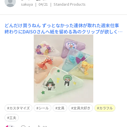
sakuya
|
04/21
|
Standard Products
どんだけ買うねん
ずっとなかった連休が取れた週末仕事
終わりにDAISOさんへ紙を留める為のクリップが欲しく
て。紙から 飛び出ないタイプが欲しかったのに、明るい
ゴールドと顔文字タイプのかわいさに予定外のものまで
カゴにww想定してた商品はなかったけどコーナーを留め
るクリップ発見。コピー紙 50枚迄いけるそう!!早速 シ
カスタマイズ
シール
文具
文具大好き
カラフル
工夫