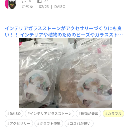
4
23
かぢゅ
|
02/28
|
DAISO
インテリアガラスストーンがアクセサリーづくりにも良
い！！
インテリアや植物のためのビーズやガラスストー
ンなどは沢山ありますが、今回はインテリアガラスストー
ンを見つけました。 以前はアロマディフューザー用の原
石も紹介しましたが、あちらは大きくてゴロゴロしてい
て、何より天然石だからこその価値がありました
が…。 こちらはガラス。さらに１つずつ
DAISO
インテリアガラスストーン
種類が豊富
カラフル
アクセサリー
クラフト作家
コスパが良い