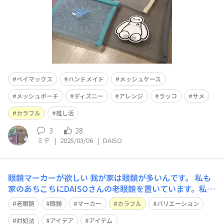
ベイマックス
ハンドメイド
メッシュケース
メッシュポーチ
ディズニー
アレンジ
ラッコ
サメ
カラフル
推し活
3
28
ミテ
|
2025/03/06
|
DAISO
眼鏡マーカーが欲しい
我が家は眼鏡が多いんです。 私も
家のあちこちにDAISOさんの老眼鏡を置いています。私だ
けならまだしも、ルールを決めずにその時の気分で皆DAI
老眼鏡
眼鏡
マーカー
カラフル
バリエーション
SOで買ってくるものだから、どれが誰のだか、かけてみ
ないと度数も分からずじまい。 後付けのマーカーが複数
対処法
アイデア
アイテム