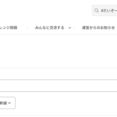
レンジ投稿
みんなと交流する
運営からのお知らせ
輪
Oの輪サークル
アンバサダー's ROOM
DAISOあんしんラボ
昇順