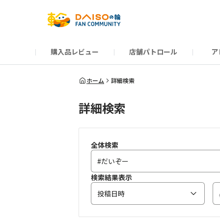
購入品レビュー
店舗パトロール
ア
だんぜんトーク
運営からのお知らせ
ーSP Blogー
プレゼントキャンペーン
1周年記念キャンペーン
公式ホームページ
知恵袋
ネットストア
教えて！DAISOの
イベント
新商品情報
DAIS
ホーム
詳細検索
詳細検索
全体検索
検索結果表示
投稿日時