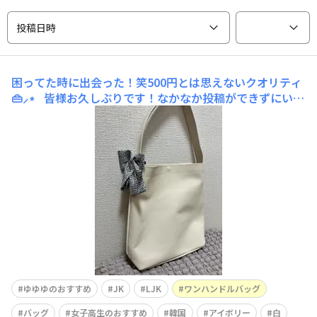
投稿日時
困ってた時に出会った！笑500円とは思えないクオリティ
👜︎⸝‍⋆
皆様お久しぶりです！なかなか投稿ができずにいま
した😮‍💨 最近買ったものでは無いのですが使っているもの
があるので紹介させてください、、、！ それがこちら！
私にとってはじめてのTHREEPPY紹介商品 「ビビット合
皮シリーズ ワンハンドルバッグ」で
ゆゆゆのおすすめ
JK
LJK
ワンハンドルバッグ
バッグ
女子高生のおすすめ
韓国
アイボリー
白