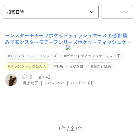
投稿日時
モンスターモチーフポケットティッシュケース
かぎ針編
みでモンスターモチーフシリーズポケットティッシュケー
ス第4弾末っ子完成。一応女の子。体→メランジトリコピ
ンク(廃盤)唇→他のメーカーの毛糸口は小さめにしてあり
モンスターモチーフシリーズ
ポケットティッシュケース末っ子
ます。
メランジトリコぴんく
毛糸
かぎ針
かぎ針編み
9
42
焼き餃子
|
2025/02/25
|
ハンドメイド
1-1件 / 全1件