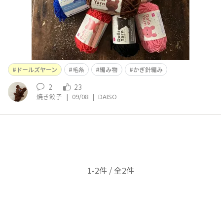
ドールズヤーン
毛糸
編み物
かぎ針編み
2
23
焼き餃子
|
09/08
|
DAISO
1-2件 / 全2件