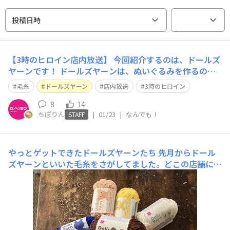
投稿日時
【3時のヒロイン店内放送】 今回紹介するのは、ドールズ
ヤーンです！ ドールズヤーンは、ぬいぐるみを作るのに
便利な毛糸になります！ 種類は、9種類の色がございます
毛糸
ドールズヤーン
店内放送
3時のヒロイン
ので、是非チェックしてみてください！ 3種類だけ載せさ
せて頂きます！
8
14
ちぽりん
|
01/23
|
なんでも！
STAFF
やっとゲットできたドールズヤーンたち
先月からドール
ズヤーンといいた毛糸をさがしてました。どこの店舗にも
なくて、あきらめていたら最近になってチラホラ店舗にな
りはじめました。ダイソー公式アプリで、在庫がある店舗
をさがして買いに行きました。棚に並べると、そのひにう
れちゃうこともあるそうです。可愛い色合いと手触りが良
い いつ再販され