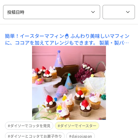
投稿日時
簡単！イースターマフィン🐣 ふんわり美味しいマフィン
に、ココアを加えてアレンジもできます。
製菓・製パン
材料を販売する cotta（@cotta_corecle）さんが監修す
るダイソー（@daiso_official）さんの商品4種類を使っ
て、イースターマフィンを作ってみました。簡単！イース
ターマフィン🐣ふんわり美味しいマフィンに、ココアを加
えてアレンジもできます。【使用したダイソー商品（
ダイソーでコッタを発見
ダイソーでイースター
ダイソーとコッタでお菓子作り
daisojapan