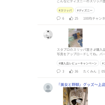
こんなにディズニーのスリッパ豊
スリッパ
ディズニー
6
25
100均チャン
スタプロのスリッパ置き🧦購
写真をアップロードしてね。バー
購入した理由を教えて♪お店で
購入品レビューキャンペーン
3
36
たくみん
|
05
『美女と野獣』グッズ～上