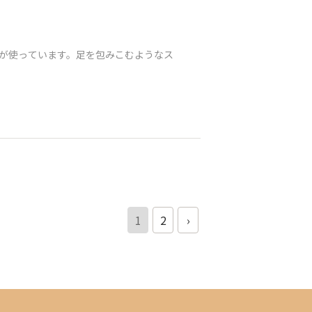
が使っています。足を包みこむようなス
1
2
›