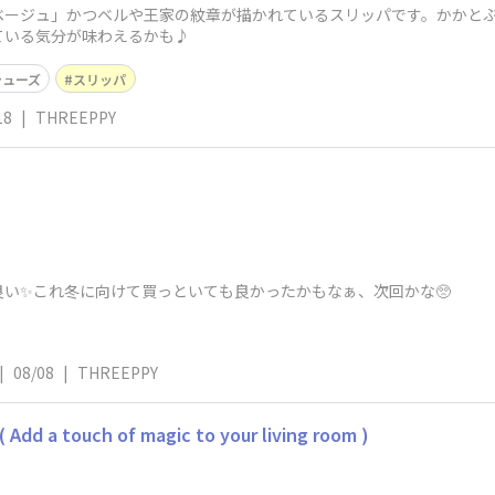
ベージュ」かつベルや王家の紋章が描かれているスリッパです。かかと
ている気分が味わえるかも♪
シューズ
スリッパ
18
|
THREEPPY
い✨これ冬に向けて買っといても良かったかもなぁ、次回かな🥺
|
08/08
|
THREEPPY
touch of magic to your living room )