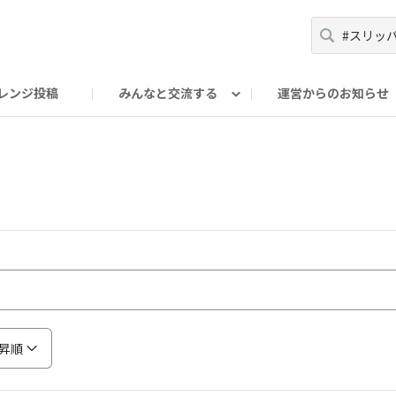
レンジ投稿
みんなと交流する
運営からのお知らせ
輪
Oの輪サークル
アンバサダー's ROOM
DAISOあんしんラボ
昇順