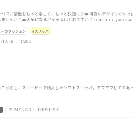
パでお部屋をもっと楽しく、もっと快適に🎈❤️ 可愛いデザインがい
🛋️🌟気になるアイテムはどれですか？Transform your space with 
ニーのクッション
スリッパ
/12/26
|
DAISO
こちらも、スリ－ピ－で購入したソフトスリッパ。モフモフしててあっ
|
2024/12/23
|
THREEPPY
F