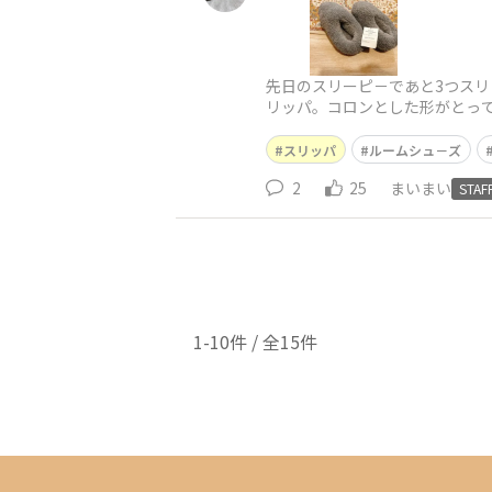
先日のスリーピ－であと3つス
リッパ。コロンとした形がとって
スリッパ
ルームシュ－ズ
2
25
まいまい
STAF
1-10件 / 全15件