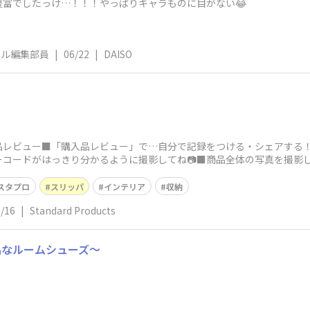
富でしたっけ…！！！やっぱりキャラものに目がない😂
ネル編集部員
|
06/22
|
DAISO
入品レビュー■「購入品レビュー」で…自分で記録をつける・シェアする
コードがはっきり分かるように撮影してね📷■商品全体の写真を撮影
たまたま見つけ
スタプロ
スリッパ
インテリア
収納
/16
|
Standard Products
品なルームシューズ～