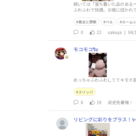
続いては「落ち着いた品のある
ふわふわで快適。お城に招かれ
美女と野獣
ベル
ルーム
0
22
sakuya
|
04/
モコモコ🐑
めっちゃふわふわしててキモチ良
スリッパ
0
19
武史先輩俺！
リビングに彩りをプラス！✨( Add a 