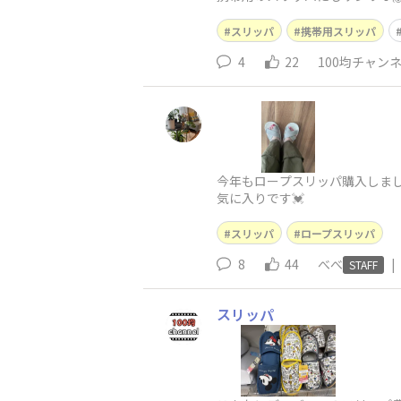
スリッパ
携帯用スリッパ
4
22
100均チャン
今年もロープスリッパ購入しまし
気に入りです💓
スリッパ
ロープスリッパ
8
44
べべ
|
STAFF
スリッパ