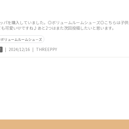
リッパを購入していました。◎ボリュームルームシュ－ズ◎こちらは子供
も可愛い🩷ですね♪あと2つはまた次回投稿したいと思います。
ボリュームルームシュ－ズ
|
2024/12/16
|
THREEPPY
F