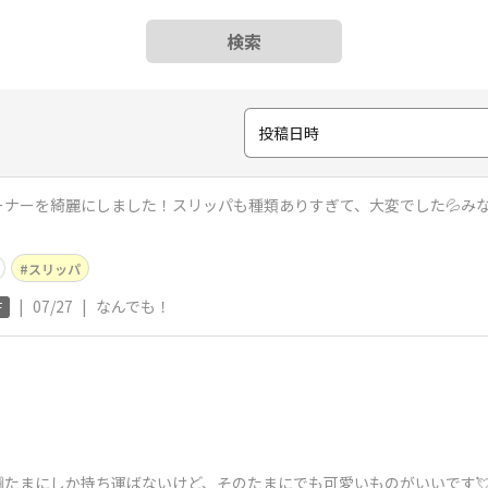
検索
投稿日時
ーナーを綺麗にしました！スリッパも種類ありすぎて、大変でした💦み
スリッパ
|
07/27
|
なんでも！
F
たまにしか持ち運ばないけど、そのたまにでも可愛いものがいいです