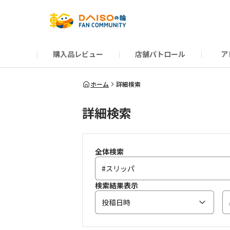
購入品レビュー
店舗パトロール
ア
だんぜんトーク
運営からのお知らせ
ーSP Blogー
プレゼントキャンペーン
1周年記念キャンペーン
公式ホームページ
知恵袋
ネットストア
教えて！DAISOの
イベント
新商品情報
DAIS
ホーム
詳細検索
詳細検索
全体検索
検索結果表示
投稿日時