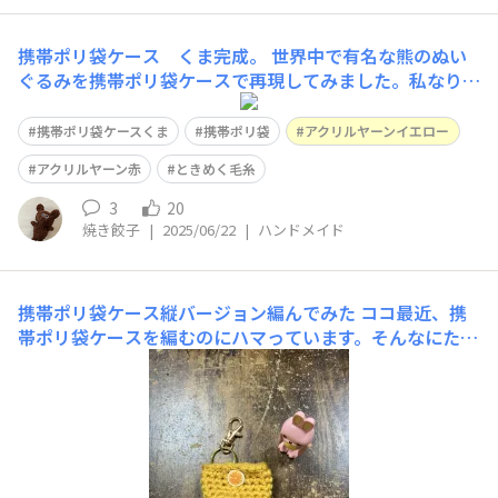
携帯ポリ袋ケース くま完成。
世界中で有名な熊のぬい
ぐるみを携帯ポリ袋ケースで再現してみました。私なりの
アレンジを加えているので、雰囲気は似せてありま
す。 横から見るとこんなかんじ。背中にポリ袋引き出し
携帯ポリ袋ケースくま
携帯ポリ袋
アクリルヤーンイエロー
口があります。携帯ポリ袋は，頭の上から出し入れできま
アクリルヤーン赤
ときめく毛糸
す。カバンにつけれるようにひもがついています。とぼけ
た表情がポイン
3
20
焼き餃子
|
2025/06/22
|
ハンドメイド
携帯ポリ袋ケース縦バージョン編んでみた
ココ最近、携
帯ポリ袋ケースを編むのにハマっています。そんなにたく
さんいらないからそろそろあむの辞めようかなと思いまし
たがまたあんでしまいました。 縦バージョン。縦に隙間
があり、そこからポリ袋をひきだせます。 わ から始まる
編みかたで筒状に編んでいきます。 取り出し口はう