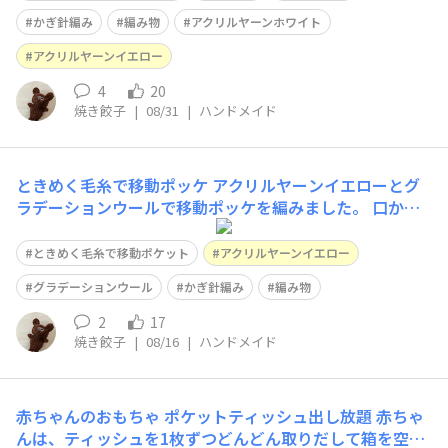
かぎ針編み
編み物
アクリルヤーンホワイト
アクリルヤーンイエロー
4
20
焼き餃子
|
08/31
|
ハンドメイド
ときめく毛糸で移動ポッケ
アクリルヤーンイエローとグ
ラデーションウールで移動ポッケを編みました。 口から
ティッシュとりだせます。ティッシュの補充も口から食べ
ます、、、できます。 2層式になっていて、うしろにもう
ときめく毛糸で移動ポケット
アクリルヤーンイエロー
ひとつぽっけがありはんかちをいれることができます。小
グラデーションウール
かぎ針編み
編み物
さめで薄めのハンカチ。 グラデーシ
2
17
焼き餃子
|
08/16
|
ハンドメイド
赤ちゃんのおもちゃ ポケットティッシュ出し放題
赤ちゃ
んは、ティッシュを1枚ずつどんどん取りだして箱を空っ