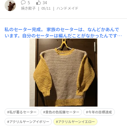
5
34
焼き餃子
|
05/11
|
ハンドメイド
私のセーター完成。
家族のセーターは、なんどかあんで
います。自分のセーターは編んだことがなかったんです。
今年中には編むのが目標でした。今年の目標達成です。や
った😆割と太めの袖襟ぐり 裾のリブ編み？ゴム編み？使
用毛糸アクリルヤーンアイボリー、イエローをつかいまし
た。アイボリーで本体を編んでるとき、地味だったかな
私が着るセーター
黄色の色鉛筆セーター
今年の目標達成
アクリルヤーンアイボリー
アクリルヤーンイエロー