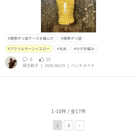
携帯ポリ袋ケースを編んだ
携帯ポリ袋
アクリルヤーンイエロー
毛糸
かぎ針編み
0
15
焼き餃子
|
2025/06/19
|
ハンドメイド
1-10件 / 全17件
1
2
›