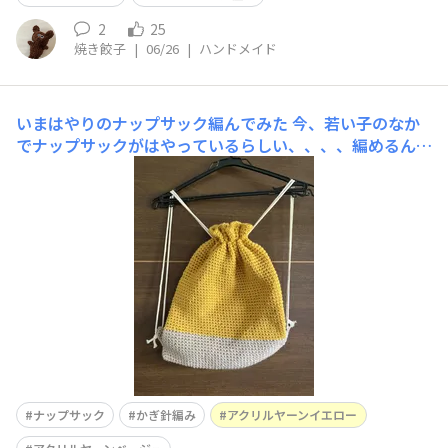
2
25
焼き餃子
|
06/26
|
ハンドメイド
いまはやりのナップサック編んでみた
今、若い子のなか
でナップサックがはやっているらしい、、、、編めるんじ
ゃない？😁ためしにあんでみた。なかみをいれたらこん
なかんじ紐を通すパーツは、本体と一緒に編みました。紐
を緩めれば荷物入れられます。すべてダイソー商品アクリ
ルヤーン いえろー ベージュカラフル
紐 オフホワイトをつかいまし
ナップサック
かぎ針編み
アクリルヤーンイエロー