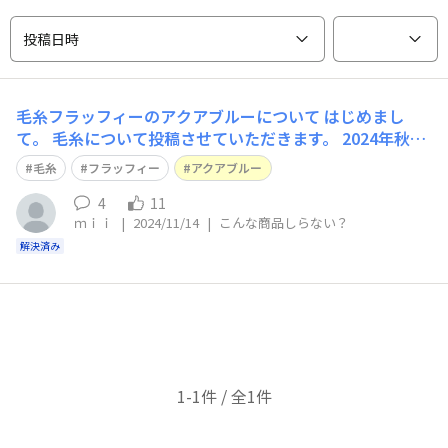
投稿日時
毛糸フラッフィーのアクアブルーについて
はじめまし
て。 毛糸について投稿させていただきます。 2024年秋冬
毛糸としてフラッフィーのアクアブルーがでているとネッ
毛糸
フラッフィー
アクアブルー
ト検索をし、ダイソーに行ってきました。 しかし、店舗
にはなかったのでダイソーさんのアプリで在庫検索をおこ
4
11
ｍｉｉ
|
2024/11/14
|
こんな商品しらない？
なったのですが、フラッフィーのアクアブルー自体が出て
きませんでした。 こちら
解決済み
1-1件 / 全1件