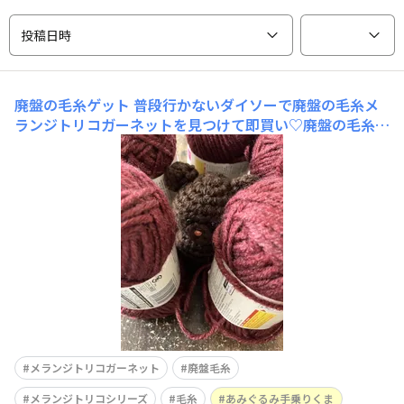
投稿日時
廃盤の毛糸ゲット
普段行かないダイソーで廃盤の毛糸メ
ランジトリコガーネットを見つけて即買い♡廃盤の毛糸に
出会えると、嬉しい♡確か、秋冬毛糸だったきがします。
色味が秋っぽいから🍁素敵な色合い✨ 今年の秋冬、メラ
ンジトリコシリーズはどんな色が発売されるのかな✨✨✨
✨すごくたのしみにしています。メランジトリコシリ
メランジトリコガーネット
廃盤毛糸
メランジトリコシリーズ
毛糸
あみぐるみ手乗りくま