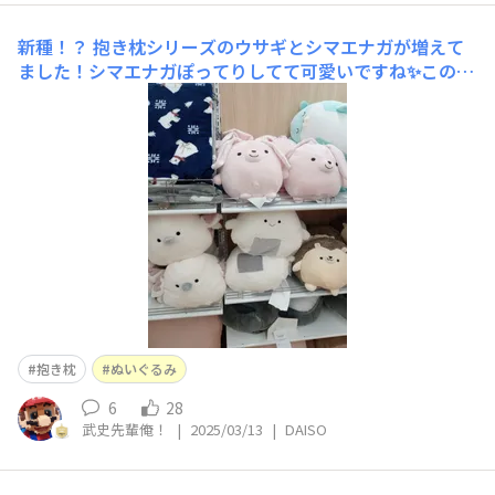
新種！？
抱き枕シリーズのウサギとシマエナガが増えて
ました！シマエナガぽってりしてて可愛いですね✨このシ
リーズは見ててホッコリします☺️（既にハリネズミは家に
居るけど仲間を増やすべきか…）
抱き枕
ぬいぐるみ
6
28
武史先輩俺！
|
2025/03/13
|
DAISO