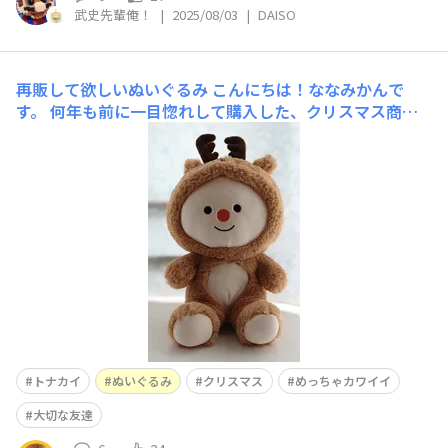
武史先輩俺！
|
2025/08/03
|
DAISO
再販して欲しいぬいぐるみ
こんにちは！ななみかんで
す。 何年も前に一目惚れして購入した、クリスマス商材
のこのトナカイさんのぬいぐるみ。 かわいすぎて、とて
も大切にしているのですが、このコのお友達として、もう
1つ欲しくなってしまったのです。。。 再販を強く強く希
望致します！！どうかお願い致します！
トナカイ
ぬいぐるみ
クリスマス
めっちゃカワイイ
大切な友達