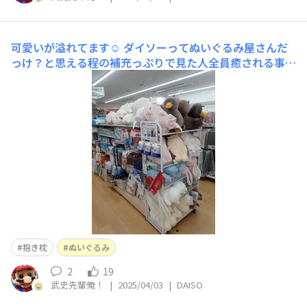
可愛いが溢れてます☺️
ダイソーってぬいぐるみ屋さんだ
っけ？と思える程の補充っぷりで見た人全員癒される事間
違いなし！この幸せそうな表情が良いですよね✨
抱き枕
ぬいぐるみ
2
19
武史先輩俺！
|
2025/04/03
|
DAISO