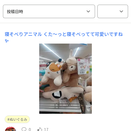
投稿日時
寝そべりアニマル
くた～っと寝そべってて可愛いですね
✨
ぬいぐるみ
0
17