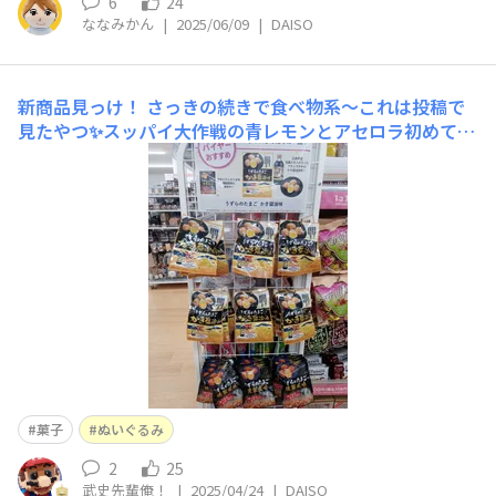
6
24
ななみかん
|
2025/06/09
|
DAISO
新商品見っけ！
さっきの続きで食べ物系～これは投稿で
見たやつ✨スッパイ大作戦の青レモンとアセロラ初めて見
る気がする…🤔そしてこのチョコグミ達…、フレーバーは
結構攻めの姿勢を感じます❗暑さとお腹を満たしてくれる
コーナー、果肉たっぷりのこのジュレも僕は初めましての
ご挨拶ですね。気になる商品だらけで毎回楽しい時間を過
ごし
菓子
ぬいぐるみ
2
25
武史先輩俺！
|
2025/04/24
|
DAISO