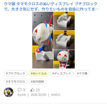
ウマ娘 タマモクロスのぬいディスプレイ
プチブロック
で、大きさ気にせず、作りたいものを自由に作ってま
す。 写真は、ウマ娘 タマモクロスのぬいディスプレイに
なります。 頭に重心があって吊るす見せ方しか出来ない
かなと思ったので、椅子に座ってる感じにしたいなぁと思
い、作りました。 畳み込んでいる部分を起
プチブロック
ぬいぐるみ
ディスプレイ
ウマ娘
タマモクロス
自作収納
0
23
Kyoiti
|
2025/03/05
|
DAISO