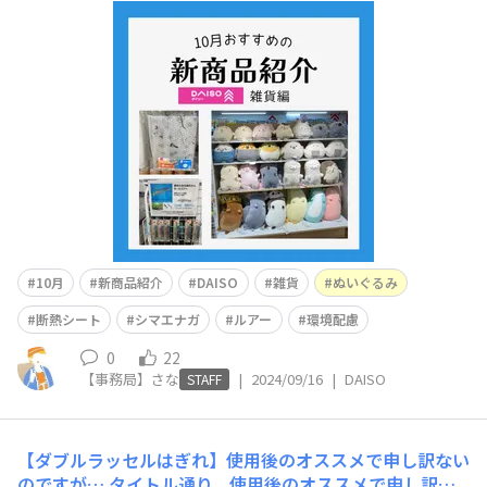
月に発売される新商品の情報をいち早くお届けいたしま
す。 今回は雑貨編の方をお届けいたします。ぬいぐる
み かわいらしいキャラクターのぬいぐるみが新登場。そ
の数なんと21種類！！&nbs
10月
新商品紹介
DAISO
雑貨
ぬいぐるみ
断熱シート
シマエナガ
ルアー
環境配慮
0
22
【事務局】さな
|
2024/09/16
|
DAISO
STAFF
【ダブルラッセルはぎれ】使用後のオススメで申し訳ない
のですが…
タイトル通り、使用後のオススメで申し訳な