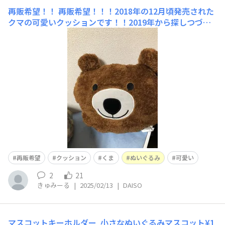
再販希望！！
再販希望！！！2018年の12月頃発売された
クマの可愛いクッションです！！2019年から探しつづけ
ますが、フリマアプリやオークションでも出品されず、ず
っとずっと求めてます！どうしても欲しいです！ダイソー
さん、宜しくお願いします！！
再販希望
クッション
くま
ぬいぐるみ
可愛い
2
21
きゅみーる
|
2025/02/13
|
DAISO
マスコットキーホルダー
小さなぬいぐるみマスコット¥1