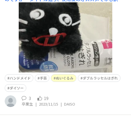
いのですが、ぬいぐるみを作る際に、何か良いハギレが無
いかと探していて、こちらのハギレを見つけました。 手
触り感？が分かる様に袋に穴が前後に開いていたのが衝撃
的でした笑 ※8割がた写真に写っている黒猫がハギレで
作ったぬいぐるみです
ハンドメイド
手芸
ぬいぐるみ
ダブルラッセルはぎれ
ダイソー
3
19
卒業生
|
2023/11/15
|
DAISO