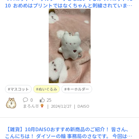
10 おめめはプリントではなくちゃんと刺繍されています
🪡 かわいい🐰 グレーの子もいました 個体差があるのもか
わいいです💕 まるっこい天使みたいな子たちやアルファ
ベットやお顔はないけど
マスコット
ぬいぐるみ
キーホルダー
0
25
まろん🐰
|
2024/12/27
|
DAISO
【雑貨】10月DAISOおすすめ新商品のご紹介！
皆さん、
こんにちは！ ダイソーの輪 事務局のさなです。 今回は10