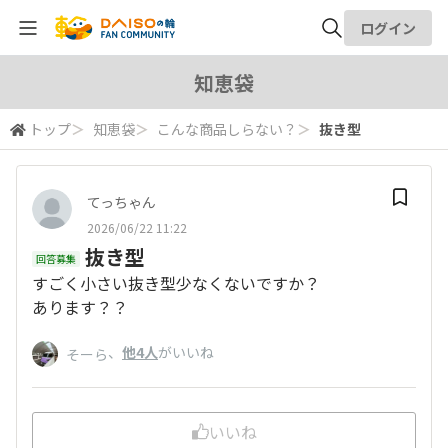
ログイン
全体検索
知恵袋
トップ
＞
知恵袋
＞
こんな商品しらない？
＞
抜き型
検索
てっちゃん
2026/06/22 11:22
抜き型
回答募集
すごく小さい抜き型少なくないですか？
あります？？
、
他4人
がいいね
そーら
いいね