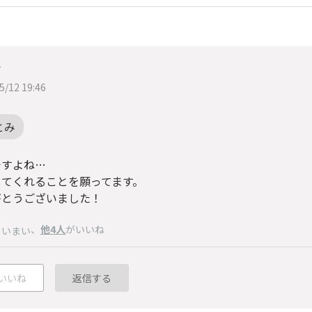
け
5/12 19:46
とみ
ですよね…
してくれることを願ってます。
がとうございました！
、
他4人
がいいね
まいまい
いいね
返信する