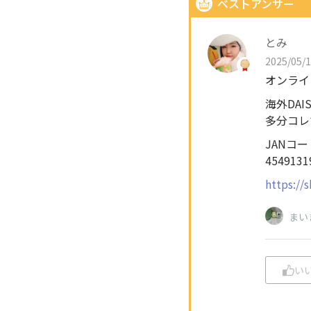
ベストアンサー
とみ
2025/05/1
オンライ
海外DA
多分コレ
JANコー
4549131
https://
まい
い