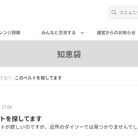
レンジ投稿
みんなと交流する
運営からのお知らせ
輪
Oの輪サークル
アンバサダー's ROOM
DAISOあんしんラボ
知恵袋
でも
＞
このベルトを探してます
 17:06
トを探してます
ルトが欲しいのですが、近所のダイソーでは見つかりませんでし
？