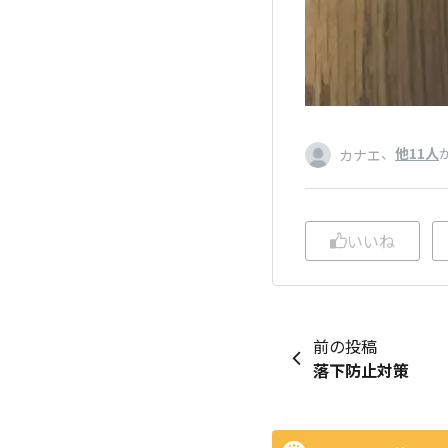
、
他11人
カナエ
いいね
前の投稿
落下防止対策