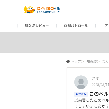
購入品レビュー
店舗パトロール
ア
だんぜんトーク
運営からのお知らせ
ーSP Blogー
プレゼントキャンペーン
1周年記念キャンペーン
公式ホームページ
知恵袋
ネットストア
教えて！DAISOの
イベント
新商品情報
DAIS
トップ
＞
知恵袋
＞
なん
さすけ
2025/05/11
このベル
解決済み
以前買ったこのベ
てしまいましたか