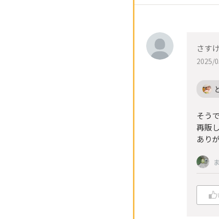
さす
2025/0
そう
再販
あり