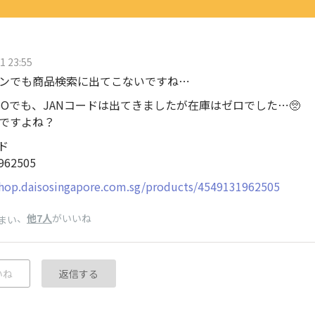
1 23:55
ンでも商品検索に出てこないですね⋯
ISOでも、JANコードは出てきましたが在庫はゼロでした⋯🥺
ですよね？
ド
962505
shop.daisosingapore.com.sg/products/4549131962505
、
他7人
がいいね
まい
いね
返信する