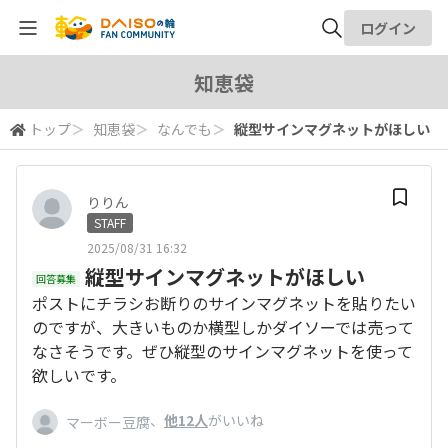
ログイン
全体検索
知恵袋
トップ
＞
知恵袋
＞
なんでも
＞
縦型サインマグネットがほしい
検索
りりん
STAFF
2025/08/31 16:32
縦型サインマグネットがほしい
回答募集
ポストにチラシお断りのサインマグネットを貼りたい
のですが、大きいものか横型しかダイソーでは売って
なさそうです。ぜひ縦型のサインマグネットを使って
欲しいです。
、
他12人
がいいね
マーボー豆腐