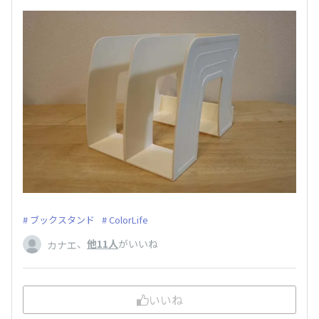
ブックスタンド
ColorLife
、
他11人
がいいね
カナエ
いいね