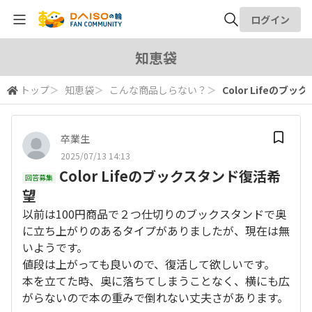
ログイン
全体検索
知恵袋
トップ
＞
知恵袋
＞
こんな商品しらない？
＞
Color Lifeのブ
検索
卒業生
2025/07/13 14:13
Color Lifeのブックスタンド復活希
回答募集
望
以前は100円商品で２つ仕切りのブックスタンドで奥
に立ち上がりのあるタイプがありましたが、現在は無
いようです。
値段は上がっても良いので、復活して欲しいです。
本を立てた時、奥に落ちてしまうことなく、横にも広
がらないので本の重みで倒れない丈夫さがあります。