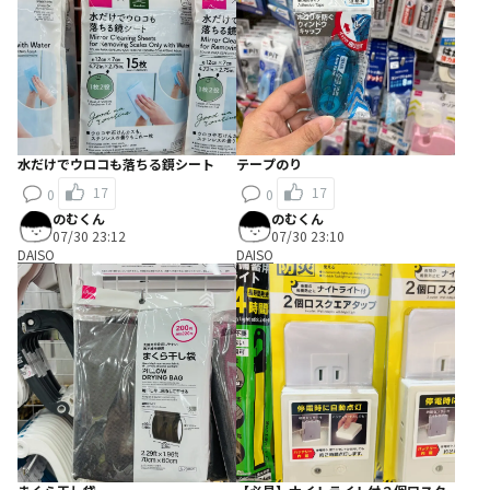
水だけでウロコも落ちる鏡シート
テープのり
17
17
0
0
のむくん
のむくん
07/30 23:12
07/30 23:10
DAISO
DAISO