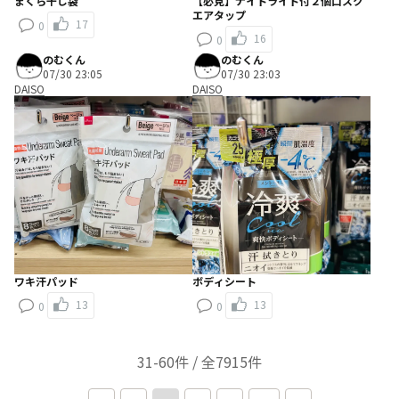
まくら干し袋
【必見】ナイトライト付２個口スク
エアタップ
17
0
16
0
のむくん
のむくん
07/30 23:05
07/30 23:03
DAISO
DAISO
ワキ汗パッド
ボディシート
13
13
0
0
31-60件 / 全7915件