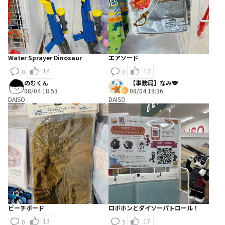
Water Sprayer Dinosaur
エアソード
14
13
0
0
のむくん
【事務局】なみ🐨
08/04 18:53
08/04 18:36
DAISO
DAISO
ビーチボード
ロボホンとダイソーパトロール！
13
17
0
5