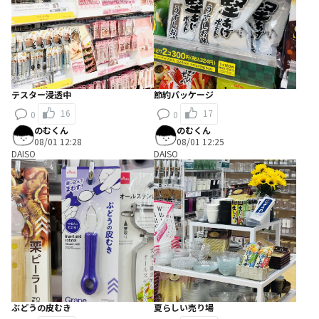
テスター浸透中
節約パッケージ
16
17
0
0
のむくん
のむくん
08/01 12:28
08/01 12:25
DAISO
DAISO
ぶどうの皮むき
夏らしい売り場