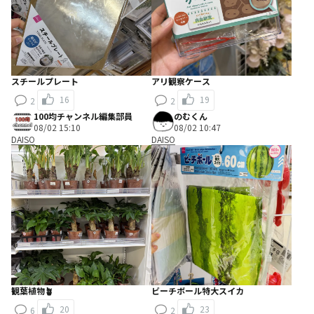
スチールプレート
アリ観察ケース
16
19
2
2
100均チャンネル編集部員
のむくん
08/02 15:10
08/02 10:47
DAISO
DAISO
観葉植物🪴
ビーチボール特大スイカ
20
23
6
2