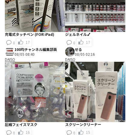
充電式タッチペン (FOR iPad)
ジェルネイル💅
17
17
0
0
100均チャンネル編集部員
せる
08/05 08:40
08/05 02:16
DAISO
DAISO
圧縮フェイスマスク
スクリーンクリーナー
16
15
0
0