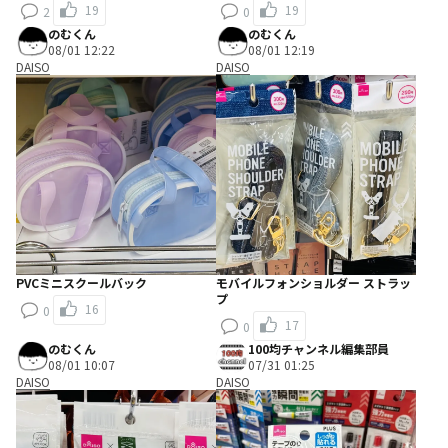
19
19
2
0
のむくん
のむくん
08/01 12:22
08/01 12:19
DAISO
DAISO
PVCミニスクールバック
モバイルフォンショルダー ストラッ
プ
16
0
17
0
のむくん
100均チャンネル編集部員
08/01 10:07
07/31 01:25
DAISO
DAISO