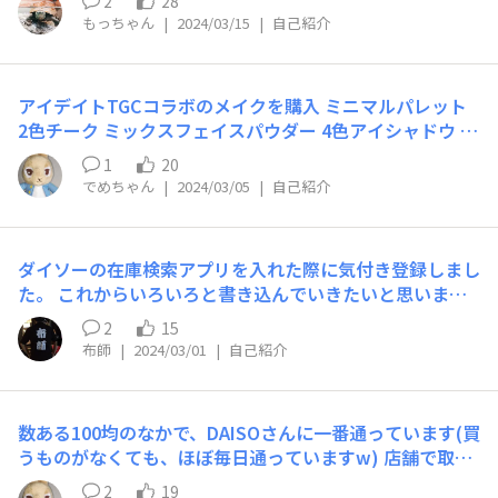
2
28
い商品は在庫切れでした。 是非、正しい結果を表示でき
もっちゃん
|
2024/03/15
|
自己紹介
るように改良していって下さい。なかなか店舗在庫をリア
ルタイムに反映させるのは難しいかと思いますが、これが
正確に出来たらすごいアプリになると思います。
アイデイトTGCコラボのメイクを購入 ミニマルパレット
2色チーク ミックスフェイスパウダー 4色アイシャドウ 検
索をかけて、近くの店舗で買うことができました 今まで
1
20
は行き当たりばったりで、数店はしごしても購入できず…
でめちゃん
|
2024/03/05
|
自己紹介
ということが多かったのですが、検索すれば間違いなく手
に入るのが良きです！ ミニマルパレットはチーク(リップ
にもなる)が淡い色で使いやすかったですよ～
ダイソーの在庫検索アプリを入れた際に気付き登録しまし
た。 これからいろいろと書き込んでいきたいと思います
ので、よろしくお願いします。
2
15
布師
|
2024/03/01
|
自己紹介
数ある100均のなかで、DAISOさんに一番通っています(買
うものがなくても、ほぼ毎日通っていますw) 店舗で取り
揃えている商品が違いすぎて、遠くの○○店に行けばある
2
19