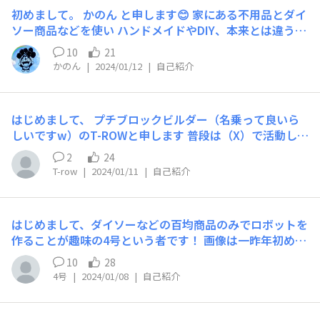
初めまして。 かのん と申します😊 家にある不用品とダイ
ソー商品などを使い ハンドメイドやDIY、本来とは違う用
途に使うアイデア💡等を作るのが好きです💖 今までの作
10
21
品を、ダイソー社員さんにも見て頂きたかったのですが、
かのん
|
2024/01/12
|
自己紹介
そのような場所がなく残念に思っていましたが、この度、
こちらのSNSを知り、登録させて頂きました。 ダイソー
社員さんに限らず、登録されている皆さんとも投稿を通し
はじめまして、 プチブロックビルダー（名乗って良いら
て交流できたら嬉しいです💕 宜しくお願い致します🤗
しいですw）のT-ROWと申します 普段は（X）で活動して
おりますが、 この度ダイソーさんでのコミュニティサイ
2
24
トとのことでしたので後れ馳せながら参加させていただき
T-row
|
2024/01/11
|
自己紹介
ます。 （X）スペースにて 毎週土曜日20時より一時間ほ
ど プチブロックのことにからめて、 いろいろ喋らせてい
ただいております さすがにこちらにリンクを貼るのは コ
はじめまして、ダイソーなどの百均商品のみでロボットを
ンプライアンス的にどうかとおもいますので… 検索して
作ることが趣味の4号という者です！ 画像は一昨年初めて
いただけると嬉しいです。 たぶん｢T-row｣で出てくると思
制作したロボットです 制作の経過報告や色々なアイデア
います よろしくお願いいたします。
10
28
を教えていただいたりしてたくさんの方と交流したいの
4号
|
2024/01/08
|
自己紹介
で、プラモデルやロボットがお好きな方は仲良くしてくだ
さい！