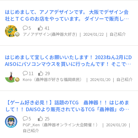
さんの素敵なアイデアに圧倒されています！ みなさまど
うぞよろしくお願いいたします！！♡
はじめまして、アノアデザインです。 大阪でデザイン会
社とＴＣＧのお店をやっています。 ダイソーで販売して
いる、イジンデンの漫画や、蟲神器のカードアートを担当
5
41
しています。 他にも、漫画のお仕事などもしています
アノアデザイン(蟲神器大好き)
|
2024/01/22
|
自己紹介
が、まぁそれは置いといて、ダイソーは蟲神器だけでな
く、普段からたくさん使わせてもらってます。 うちのワ
ンコもダイソーのお世話になっています。 面白い商品を
はじめまして宜しくお願いいたします！ 2023ねん2月にD
共有できたらいいなって思います。 よろしくです。
AISOにパソコンマウスを買いに行ったんです！ そこで出
会ったカードゲームの「蟲神器」にドハマリしてるKoro
11
29
といいます。 一緒にいた先輩にこれ売れてて手に入らな
Koro（蟲神器が好きな福岡県民）
|
2024/01/20
|
自己紹介
いらしいよって言われて「虫嫌い」なんですが。 「売れ
てる」というワードにコロッといって買ってしまったのが
はじまりです。 正直いうと実は虫嫌いです( 𓏸˙ ᴗ˙𓏸) しか
【ゲーム好き必見！】話題のTCG 蟲神器！！ はじめま
し、ゲームが単純でとにかく面白くて。 地域の人達を集
して！！ DAISOより販売されているTCG「蟲神器」の公
めた蟲神器専門のイベントも何回かやってみるくらいにハ
認サポーターをさせて頂いております！ PGP_Kenと申し
マっております。 蟲神器ばかり買ってるので主に蟲神器
5
25
ます！！ 普段は他のSNS上で「蟲神器」の普及活動をさ
について投稿することになると思いますが、DAISOの電化
PGP_Ken（蟲神器オンライン大会開催！）
|
2024/01/20
|
せて頂いておりますが、 このような素晴らしいコミュニ
自己紹介
製品も大好きです！ イヤホンや充電器等、この値段でど
ティを見つけましたので、 より多くの方に「蟲神器」を