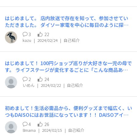
はじめまして。 店内放送で存在を知って、参加させてい
ただきました。 ダイソー家電を中心に毎日のように探索
しています。 今後ともよろしくお願いいたします
3
22
kazu
|
2024/02/24
|
自己紹介
はじめまして！ 100円ショップ巡りが大好きな一児の母で
す。 ライフステージが変化するごとに「こんな商品あっ
たんだ、ありがたい！」と、自分の目線の変化も楽しみな
2
24
がら利用させていただいています。 これからもよろしく
いめん
|
2024/02/22
|
自己紹介
お願いします！
初めまして！生活必需品から、便利グッズまで幅広く、い
つもDAISOにはお世話になっています！！ DAISOアイテ
ムを使ってオシャレにスッキリさせる収納術など、DAISO
4
26
ファンの皆さんから情報が頂けたら嬉しいなと思い、登録
8mama
|
2024/02/15
|
自己紹介
させて頂きました。よろしくお願いします♪