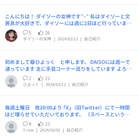
こんにちは！ ダイソーの女神ですˊᵕˋ 私はダイソーと文
房具が大好きで、ダイソーには週に2日ほど行っていま
す!! 周りに文房具好きやダイソー好きの方がいないので、
5
26
皆さんとたくさん話したいです。 どうぞよろしくお願い
ダイソーの女神
|
2024/02/12
|
自己紹介
します(´˘`)♡
初めまして😄ひよっく と申します。 DAISOには週一で
通っています 主に手芸コーナー巡りをしています よろし
くお願いします😄
2
22
ひよっく
|
2024/02/12
|
自己紹介
毎週土曜日 夜20:00より ｢X｣（旧Twitter）にて一時間
ほど喋らせていただいております。 （スペースというサ
ービスですね！） T-ROWと申します。 毎週やっていて告
8
23
知をしていたのですが、 この度、このスレッドにお題を
T-row
|
2024/02/03
|
自己紹介
続けてみようと思いましたので投稿しなおしました。 今