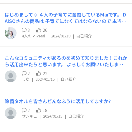
れくらいの性能なんだろうと新製品を見つける度に試して
知ってもらうため参加させていただきました！ DAISO好
見てるので。 皆さん良かったらコメント等で仲良くして
きの皆さんの中にはゲーム好きな方も沢山いるはず！！
くれると嬉しいです！
はじめまして☺ ４人の子育てに奮闘しているMaiです。 D
「蟲神器」はそんな方々にとてもおすすめです！！ 初め
AISOさんの商品は 子育てになくてはならないので 本当に
ての方におすすめなのがスターターデッキ！（画像のもの
感謝しています！ 皆さんとアイデアをシェアしあえる場
です） なんと対戦に必要な自分と相手のデッキが２つと
3
26
ができて 嬉しいです✨ よろしくお願いします🙇
4人のママMai
|
2024/01/18
|
自己紹介
も入って110円！ これさえ買えばすぐに遊べます！ また
カードには虫について図鑑のような文章も書かれているた
め、 お子様の学習にも役立ちます！ 楽しく遊んで楽しく
学ぶ「蟲神器」！ 是非皆さんも遊んでみてください
こんなコミュニティがあるのを初めて知りました！これか
～！！ ーーー関連サイトーーー ◆蟲神器公式サイト ht
ら活用出来たらと思います。 よろしくお願いいたします
tps://mushijingi.jimdofree.com/ ◆蟲神器センター ヒ
🙏
2
22
グラシ支店 http://discord.gg/9Mdy7BVux9 ◆PGP_K
しゆ
|
2024/01/15
|
自己紹介
en X https://twitter.com/PGP_Ken
除菌タオルを皆さんどんなふうに活用してますか?
2
18
サンキュ
|
2024/01/15
|
自己紹介