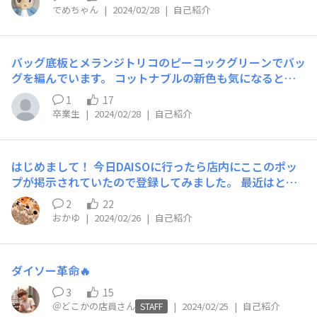
のに、近所の△△店には無いなど困っていたところに、こ
でめちゃん
|
2024/02/28
|
自己紹介
のアプリを発見しました。 これから店舗在庫確認して買
い物に行けるので楽しみです！
バッグ底板とメランジトリコのピーコックグリーンでバッ
グを編んでいます。 コットナブルの新色も気になるとこ
ろですが、まだ寒くてメランジトリコがちょうどいい感じ
1
17
です。 よろしくお願いします。
卒業生
|
2024/02/28
|
自己紹介
はじめまして！ 今日DAISOに行ったら店内にここのポッ
プが掲示されていたので登録してみました。 最近はとに
かく「早くスタンダードプロダクツのアロマディフューザ
2
22
ーのリフィルが全種類発売されないかな…」ということば
おかゆ
|
2024/02/26
|
自己紹介
かり考えています。 特にダークムスク！ すごく良い香り
なので、同じボトルで長く使いたい…。 DAISOは本当に
よく利用させてもらっているので、皆さんの活用術など参
ダイソー革命🔥
考にさせてもらいたいと思います😊
3
15
＠どこかの店員さん
|
2024/02/25
|
自己紹介
STAFF