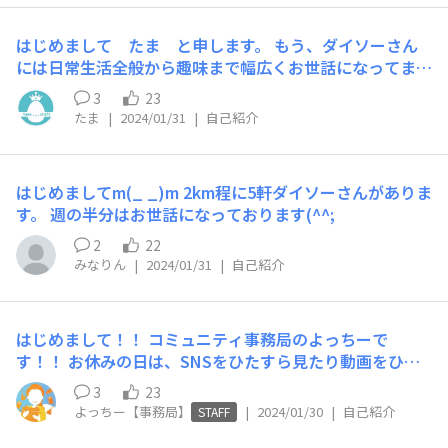
週のお題は ｢PBC40プチブロックで何して遊ぶ？｣です。
皆さんから、新しい遊び方とか教えて貰えると嬉しいで
はじめまして たま と申します。 もう、ダイソーさん
す。 録音もしてあるので、 リアルタイムで無くても聞く
には日常生活全般から趣味まで幅広くお世話になってま
ことができます。 よろしければいらしてください。 2月3
す。 週1以上は行ってる・・・(;^_^A こちらでより色ん
日（節分じゃん）20:00～
3
23
な活用法等知ることができたらうれしいです。 よろしく
たま
|
2024/01/31
|
自己紹介
お願いします。
はじめましてm(_ _)m 2km程に5軒ダイソーさんがありま
す。 週の半分はお世話になっております(^^;
2
22
みなりん
|
2024/01/31
|
自己紹介
はじめまして！！ コミュニティ事務局のよっちーで
す！！ お休みの日は、SNSをひたすら見たり動画をひた
すら見たり、ネイルチェンジをしたり、ゆっくり過ごすこ
3
23
とが好きです☁ たまに思い付きで出かけたりします笑 よ
よっちー【事務局】
|
2024/01/30
|
自己紹介
STAFF
く購入する商品は、ネイル系やキッチン消耗系です♪ 皆