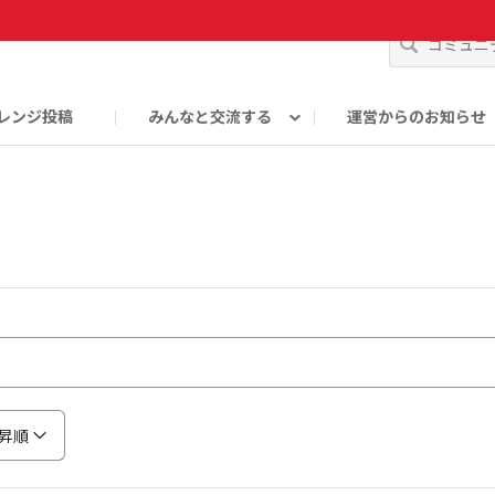
レンジ投稿
みんなと交流する
運営からのお知らせ
輪
Oの輪サークル
アンバサダー's ROOM
DAISOあんしんラボ
昇順