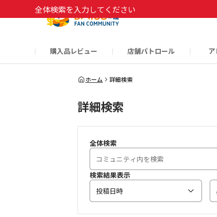
全体検索を入力してください
購入品レビュー
店舗パトロール
ア
だんぜんトーク
運営からのお知らせ
ーSP Blogー
プレゼントキャンペーン
1周年記念キャンペーン
公式ホームページ
知恵袋
ネットストア
教えて！DAISOの
イベント
新商品情報
DAIS
ホーム
詳細検索
詳細検索
全体検索
検索結果表示
投稿日時