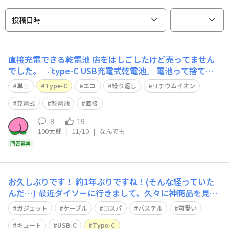
投稿日時
直接充電できる乾電池
店をはしごしたけど売ってません
でした。 『type-C USB充電式乾電池』 電池って捨てる
時困る。 こんな乾電池を探していました。 なのに、 売っ
単三
Type-C
エコ
繰り返し
リチウムイオン
ていない 田舎だけど、入荷するのかなー？ 皆さんの所で
は売ってますか？
充電式
乾電池
直接
8
19
100太郎
|
11/10
|
なんでも
回答募集
お久しぶりです！ 約1年ぶりですね！(そんな経っていた
んだ…) 最近ダイソーに行きまして、久々に神商品を見つ
けました！ それが、 60Wパステルケーブル C TO Cで
ガジェット
ケーブル
コスパ
パステル
可愛い
す！ こちらジャンコードは忘れました…(気になる人はダ
イソーアプリで…) 使用してみた感じ確かにいい商品で
キュート
USB-C
Type-C