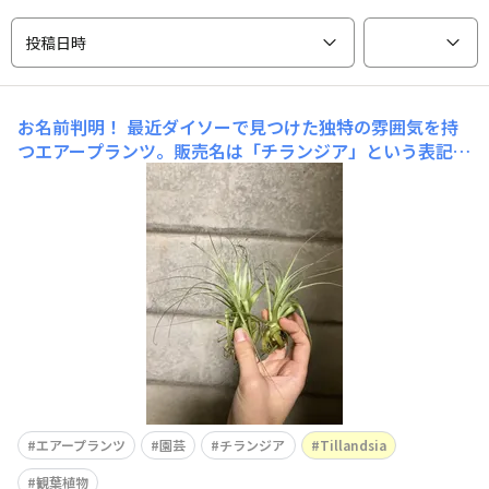
投稿日時
お名前判明！
最近ダイソーで見つけた独特の雰囲気を持
つエアープランツ。販売名は「チランジア」という表記だ
ったので種類が不明でしたが、このたびガルドネリTillan
dsia gardneriという種類だということが分かりました！
栽培難易度は結構高いようですが頑張ります！
エアープランツ
園芸
チランジア
Tillandsia
観葉植物