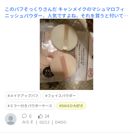
このパフそっくりさんだ
キャンメイクのマシュマロフィ
ニッシュパウダー、人気ですよね。それを買うと付いてく
る薄くてスカスカでスポンジみのあるフロッキーパ
フ。 これが実は、ダイソーで200円で販売されてる『ミラ
ー付きパウダーケース』JAN:4968988078366の薄くてコ
ンパクトなボディにもジャストフィットなんで
メイクアップパフ
フェイスパウダー
ミラー付きパウダーケース
DAISO大好き
0
24
みたそ
|
02/12
|
DAISO