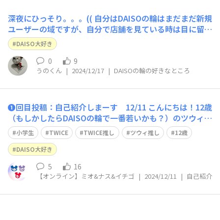
深夜にひっそり。。。(( 自分はDAISOの輪はまだまだ新規
ユーザーの域ですが、自分で店舗を見ている時は目に留ま
らなかったいい情報がいっぱい飛び込んでくるので毎日ワ
DAISO大好き
クワクしてます！✨ サークル活動にも興味があって、近い
うちに参加してみようかソワソワしてます笑 このサイト
0
9
うのくん
|
2024/12/17
|
DAISOの輪の好きなところ
のおかげでこれからもDAI
❶回目投稿：自己紹介しまーす 12/11 こんにちは！12歳
（もしかしたらDAISOの輪で一番若いかも？）のツウィ推
し ミオです。趣味はDAISOに行くことと推し活です。 ま
小学生
TWICE
TWICE推し
ツウィ推し
12歳
だまだ未熟なので色々先輩方教えていただけると嬉しいで
す。 毎日は無理（受験なので）ですができるだけ顔を見
DAISO大好き
せようと思っていま
5
16
【オンライン】ミオ&ナス&イチゴ
|
2024/12/11
|
自己紹介