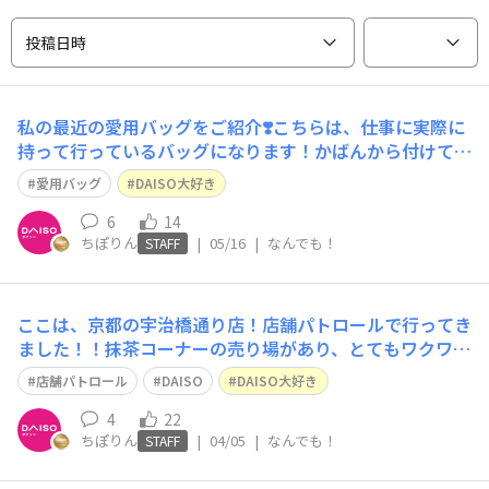
投稿日時
私の最近の愛用バッグをご紹介❣️こちらは、仕事に実際に
持って行っているバッグになります！かばんから付けてい
る物まで、全てDAISO3ブランドの物になります！詳しく
愛用バッグ
DAISO大好き
は、ChatGPTが可愛く作成してくれたので、ご覧下さ
い！
6
14
ちぽりん
|
05/16
|
なんでも！
STAFF
ここは、京都の宇治橋通り店！店舗パトロールで行ってき
ました！！抹茶コーナーの売り場があり、とてもワクワク
しました！自分の店舗と違うとこがあると、テンション上
店舗パトロール
DAISO
DAISO大好き
がりますね！！また、違う店舗にも行こうと思います！
4
22
ちぽりん
|
04/05
|
なんでも！
STAFF