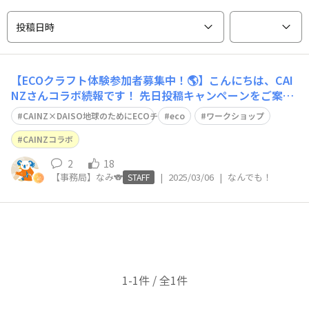
投稿日時
【ECOクラフト体験参加者募集中！🌎】こんにちは、CAI
NZさんコラボ続報です！ 先日投稿キャンペーンをご案内
したDAISOの輪×CAINZ DIY squareコラボですが、本日
CAINZ×DAISO地球のためにECOチャレンジ
eco
ワークショップ
はワークショップ企画をご紹介いたします。 zoomで開催
する20名限定のオンラインワークショップと どなたでも
CAINZコラボ
ご参加いた
2
18
【事務局】なみ🐨
|
2025/03/06
|
なんでも！
STAFF
1-1件 / 全1件