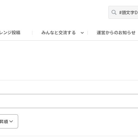
レンジ投稿
みんなと交流する
運営からのお知らせ
輪
Oの輪サークル
アンバサダー's ROOM
DAISOあんしんラボ
昇順