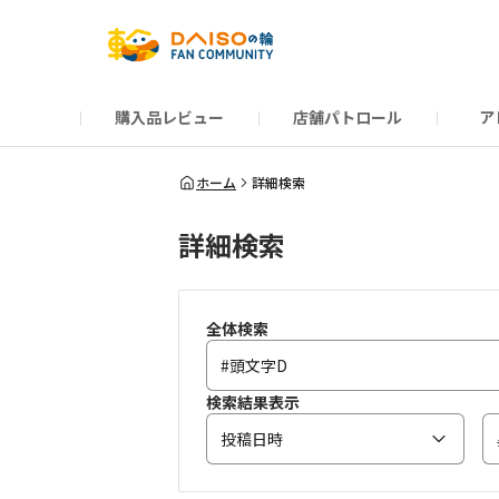
購入品レビュー
店舗パトロール
ア
だんぜんトーク
運営からのお知らせ
ーSP Blogー
プレゼントキャンペーン
1周年記念キャンペーン
公式ホームページ
知恵袋
ネットストア
教えて！DAISOの
イベント
新商品情報
DAIS
ホーム
詳細検索
詳細検索
全体検索
検索結果表示
投稿日時