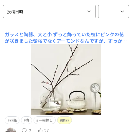
投稿日時
ガラスと陶器、大と小
ずっと飾っていた枝にピンクの花
が咲きました🌸桜でなくアーモンドなんですが、すっかり
春気分です。枝を挿しているのはガラスの大きな花瓶で
す。 食卓でも楽しみたくて、1本枝をカットして陶器のミ
ニ花瓶にも。SPの花瓶は、ガラスや陶器などの素材やサ
イズも豊富で選ぶのがいつも楽しいです。
花瓶
春
一輪挿し
開花
2
27