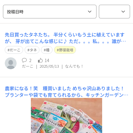
投稿日時
先日買ったタネたち。 半分くらいもう土に植えています
が、 芽が出てこんな感じに♪ ただ。。。私。。。誰がど
のタネ。って書いていたのに、 結局わからなくなって、
だーこ
タネ
種
野菜栽培
どれだろ？😅になってます🤣 https://daiso-community.
daisojapan.com/announcements/o7
2
14
だーこ
|
2025/05/13
|
なんでも！
農家になる！笑 種買いました
めちゃ沢山ありました！
プランターや袋でも育てられるから、キッチンガーデンや
ります！激安30円！