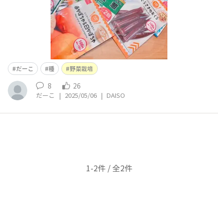
だーこ
種
野菜栽培
8
26
だーこ
|
2025/05/06
|
DAISO
1-2件 / 全2件