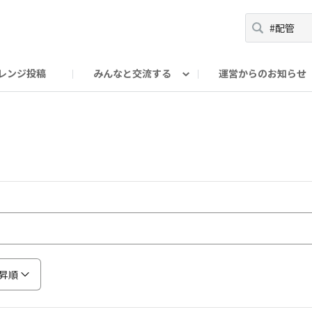
レンジ投稿
みんなと交流する
運営からのお知らせ
輪
Oの輪サークル
アンバサダー's ROOM
DAISOあんしんラボ
昇順