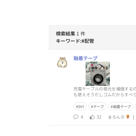
検索結果
1 件
キーワード:#配管
融着テープ
充電ケーブルの根元を補強するの
も使えそうだしゴムだからすべ
DIY
テープ
融着テープ
4
32
まろん🐰
|