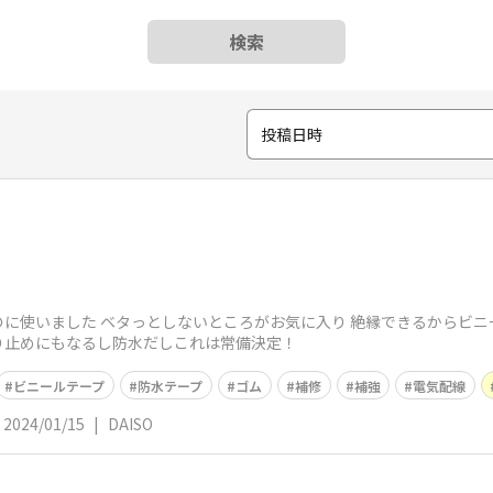
検索
投稿日時
に使いました ベタっとしないところがお気に入り 絶縁できるからビ
り止めにもなるし防水だしこれは常備決定！
ビニールテープ
防水テープ
ゴム
補修
補強
電気配線
2024/01/15
|
DAISO