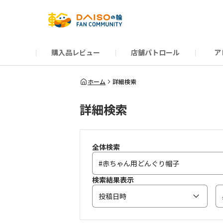
購入品レビュー
店舗パトロール
ア
だんぜんトーク
運営からのお知らせ
ーSP Blogー
プレゼントキャンペーン
1周年記念キャンペーン
公式ホームページ
知恵袋
ネットストア
教えて！DAISOの
イベント
新商品情報
DAIS
ホーム
詳細検索
詳細検索
全体検索
検索結果表示
投稿日時