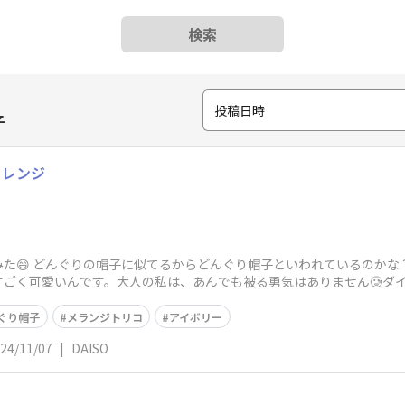
検索
投稿日時
子
ャレンジ
た😄 どんぐりの帽子に似てるからどんぐり帽子といわれているのか
ごく可愛いんです。大人の私は、あんでも被る勇気はありません🥲ダイ
可
ぐり帽子
メランジトリコ
アイボリー
24/11/07
|
DAISO