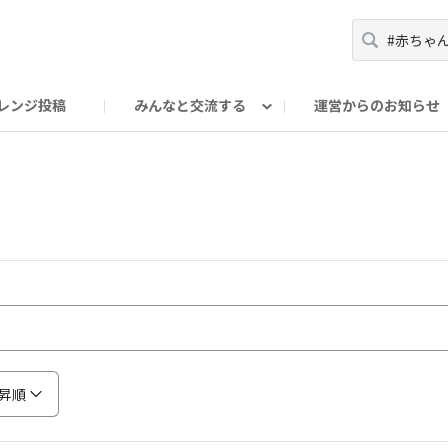
レンジ投稿
みんなと交流する
運営からのお知らせ
輪
Oの輪サークル
アンバサダー's ROOM
DAISOあんしんラボ
昇順