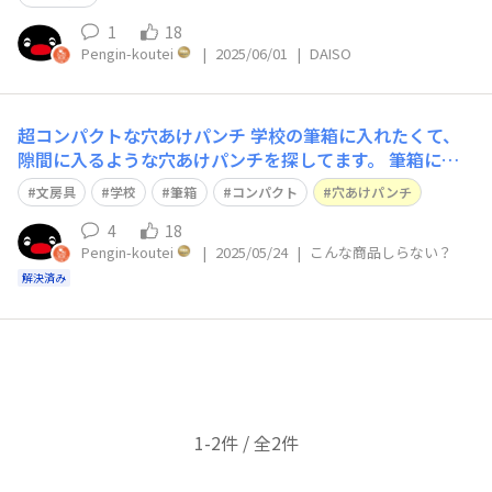
1
18
Pengin-koutei
|
2025/06/01
|
DAISO
超コンパクトな穴あけパンチ
学校の筆箱に入れたくて、
隙間に入るような穴あけパンチを探してます。 筆箱に入
らなくても、机の中で邪魔にならないくらいのものでもい
文房具
学校
筆箱
コンパクト
穴あけパンチ
いです。
4
18
Pengin-koutei
|
2025/05/24
|
こんな商品しらない？
解決済み
1-2件 / 全2件