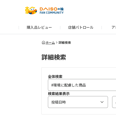
購入品レビュー
店舗パトロール
ア
だんぜんトーク
運営からのお知らせ
ーSP Blogー
プレゼントキャンペーン
1周年記念キャンペーン
公式ホームページ
知恵袋
ネットストア
教えて！DAISOの
イベント
新商品情報
DAIS
ホーム
詳細検索
詳細検索
全体検索
検索結果表示
投稿日時