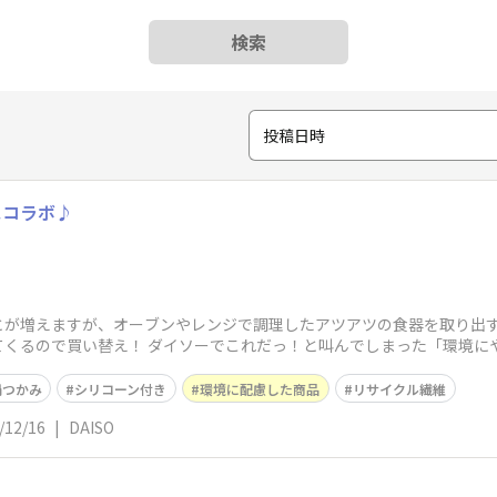
検索
投稿日時
スコラボ♪
とが増えますが、オーブンやレンジで調理したアツアツの食器を取り出
くるので買い替え！ ダイソーでこれだっ！と叫んでしまった「環境にや
鍋つかみ
シリコーン付き
環境に配慮した商品
リサイクル繊維
/12/16
|
DAISO