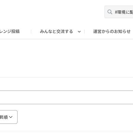
レンジ投稿
みんなと交流する
運営からのお知らせ
輪
Oの輪サークル
アンバサダー's ROOM
DAISOあんしんラボ
昇順