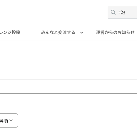
レンジ投稿
みんなと交流する
運営からのお知らせ
輪
Oの輪サークル
アンバサダー's ROOM
DAISOあんしんラボ
昇順