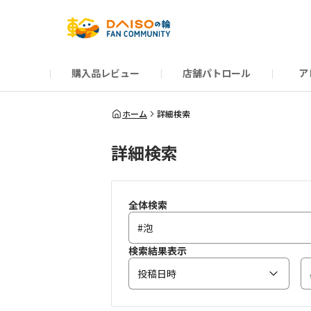
購入品レビュー
店舗パトロール
ア
だんぜんトーク
運営からのお知らせ
ーSP Blogー
プレゼントキャンペーン
1周年記念キャンペーン
公式ホームページ
知恵袋
ネットストア
教えて！DAISOの
イベント
新商品情報
DAIS
ホーム
詳細検索
詳細検索
全体検索
検索結果表示
投稿日時