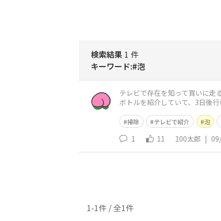
検索結果
1 件
キーワード:#泡
テレビで存在を知って買いに走
ボトルを紹介していて、3日後行けたらやっぱり無くて… 今まではお風呂場の掃
550円で買えるなんて！と嬉し
掃除
テレビで紹介
泡
1
11
100太郎
|
09
1-1件 / 全1件