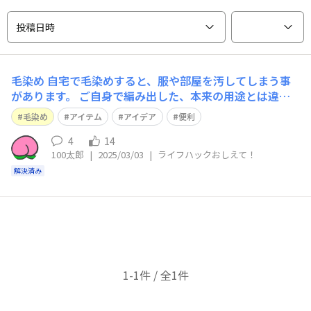
投稿日時
毛染め
自宅で毛染めすると、服や部屋を汚してしまう事
があります。 ご自身で編み出した、本来の用途とは違う
けど、便利に使えるアイデアやアイテムがあったら教えて
毛染め
アイテム
アイデア
便利
下さい。
4
14
100太郎
|
2025/03/03
|
ライフハックおしえて！
解決済み
1-1件 / 全1件