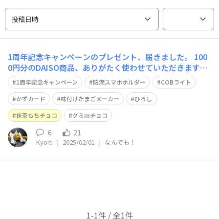
投稿日時
1周年記念キャンペーンのプレゼント、届きました。 100
0円分のDAISO商品、ありがたく使わせていただきます。
また、同封していたさなさんの手紙も読ませてもらいまし
1周年記念キャンペーン
防滴スマホホルダー
COBライト
た。 まさか200円、300円の実用的な商品が貰えるとは思
ってなかったので、単純にうれしいです。 お菓子はプチ
かずカード
味付けたまごメーカー
ひろし
ブロック作品をつくる際に
抹茶もちチョコ
グミinチョコ
6
21
Kyoiti
|
2025/02/01
|
なんでも！
1-1件 / 全1件