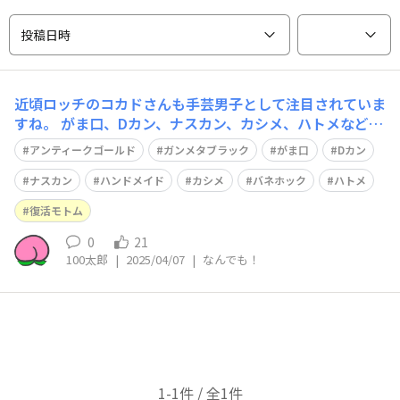
投稿日時
近頃ロッチのコカドさんも手芸男子として注目されていま
すね。 がま口、Dカン、ナスカン、カシメ、ハトメなどな
ど… 手芸の金物、最近シルバーくらいしか色が揃えられ
アンティークゴールド
ガンメタブラック
がま口
Dカン
なくなって残念です。仕方なくよそで買い揃えるようにな
りました。 アンティークゴールドやガンメタブラックな
ナスカン
ハンドメイド
カシメ
バネホック
ハトメ
ど渋めな色をまた復活させて欲しいです
復活モトム
0
21
100太郎
|
2025/04/07
|
なんでも！
1-1件 / 全1件