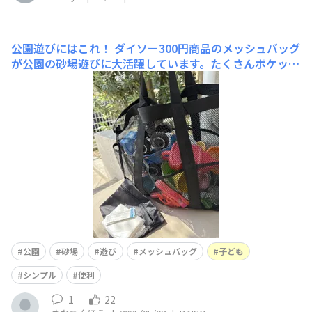
公園遊びにはこれ！
ダイソー300円商品のメッシュバッグ
が公園の砂場遊びに大活躍しています。たくさんポケット
があり、おもちゃを分けて入れられます。黒いポーチもつ
いているのでそこには怪我をした時に使う絆創膏とティッ
シュを入れています。
公園
砂場
遊び
メッシュバッグ
子ども
シンプル
便利
1
22