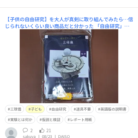
【子供の自由研究】を大人が真剣に取り組んでみたら…信
じられないくらい良い商品だと分かった
「自由研究」を
テーマにしているだけあって、作るだけじゃないところが
DAISOの凄いところ！ DAISOの「組立て学ぶシリーズ 三
球儀」（300円＋税）は、木製パーツやモーター、発泡ス
チロールの太陽・地球・月がセットになった工作キット。
組み立てるだけでなく「自転・公転・日食」などを観察で
き、
三球儀
子ども
自由研究
道具不要
英語版の説明書
実験とは何か
仮説と検証
レポート用紙
2
21
sakuya
|
08/23
|
DAISO