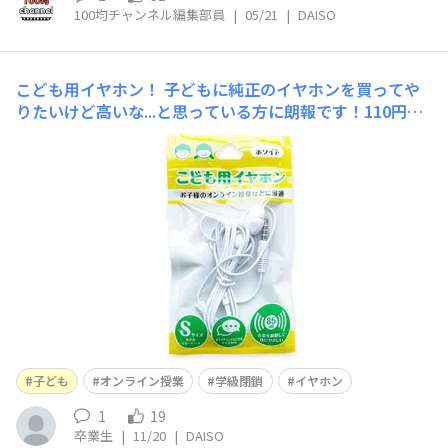
100均チャンネル編集部員
|
05/21
|
DAISO
こども用イヤホン！
子どもに純正のイヤホンを買ってや
りたいけど高いな...と思っている方に朗報です！110円の
こども用イヤホンを発見しました！使ってみると... なん
と、遅延なし！しかもめっちゃ音質いい！家にあるAirpo
dsと比べてみても、多少は劣るものの、あまり変わらな
い！すごい！さすがダイソーさん！&n
子ども
オンライン授業
学級閉鎖
イヤホン
1
19
卒業生
|
11/20
|
DAISO