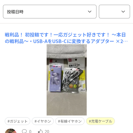
投稿日時
戦利品！
初投稿です！一応ガジェット好きです！ 〜本日
の戦利品〜・USB-AをUSB-Cに変換するアダプター ×2(J
ANコード 4549131598858) 110円(税込)・60W PD対応 U
SB-C to USB-Cケーブル(JANコード 4560348443953) 22
0円 (税込)・ハ
ガジェット
イヤホン
有線イヤホン
充電ケーブル
0
20