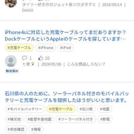
ダイソー好きのガジェット系ツカダタクミ
|
2024/09/14
|
DAISO
iPhone4sに対応した充電ケーブルってまだありますか？
DockケーブルというAppleのケーブルを探しています。iP
odやiPhone 4sに対応するものです。
充電ケーブル
iPhone
iPod
1
10
ｔ君
|
2024/05/06
|
こんな商品しらない？
解決済み
石川県の人のために、ソーラーパネル付きのモバイルバッ
テリーと充電ケーブルを提供したほうがいいと思います。
モバイルバッテリー
充電ケーブル
石川県
地震
被災地
能登半島地震
ソーラーパネル付き
節電
安否確認
情報