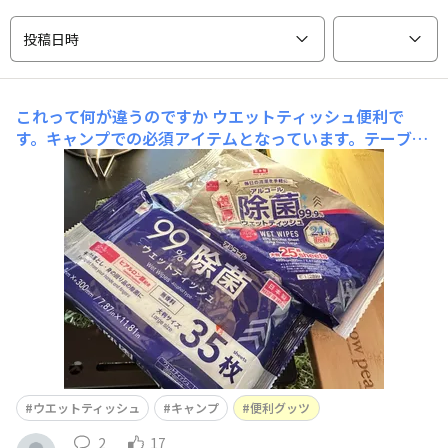
投稿日時
これって何が違うのですか
ウエットティッシュ便利で
す。キャンプでの必須アイテムとなっています。テーブル
拭いたり、鍋類や食器を拭いたり、テーブルや椅子の撤収
時の汚れ落とし等々大活躍してます。写真の2品、ほぼ同
じ商品と思いますが枚数が異なっています。違いは枚数以
外にもあるのでしょうか？
ウエットティッシュ
キャンプ
便利グッツ
2
17