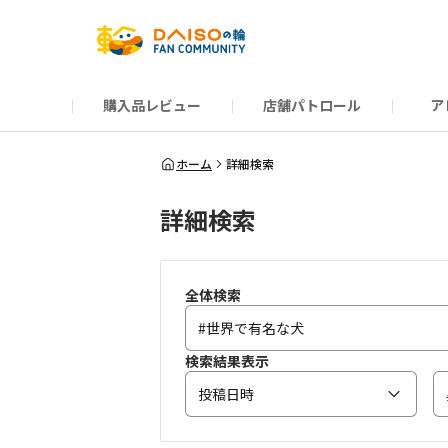
購入品レビュー
店舗パトロール
ア
だんぜんトーク
運営からのお知らせ
ーSP Blogー
プレゼントキャンペーン
1周年記念キャンペーン
公式ホームページ
知恵袋
ネットストア
教えて！DAISOの
イベント
新商品情報
DAIS
ホーム
詳細検索
詳細検索
全体検索
検索結果表示
投稿日時