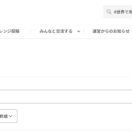
レンジ投稿
みんなと交流する
運営からのお知らせ
輪
Oの輪サークル
アンバサダー's ROOM
DAISOあんしんラボ
昇順