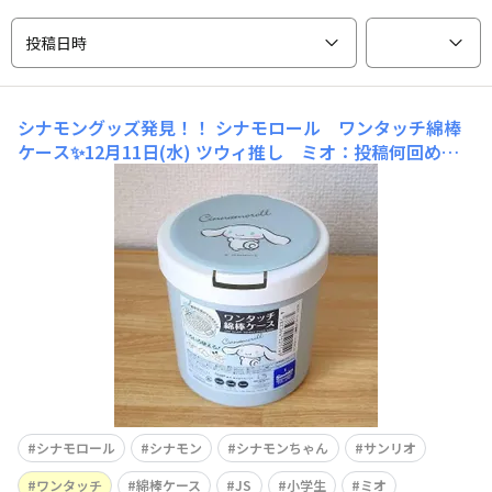
投稿日時
シナモングッズ発見！！
シナモロール ワンタッチ綿棒
ケース✨12月11日(水) ツウィ推し ミオ：投稿何回めだ
ろ？めっちゃ楽しい ワンタッチは便利すぎん？ こんにち
は。ツウィ推しミオです。買ったばかりではないんです
が、 シナモロールグッズをご紹介します。 これ、綿棒ケ
ースなんですけど
シナモロール
シナモン
シナモンちゃん
サンリオ
ワンタッチ
綿棒ケース
JS
小学生
ミオ