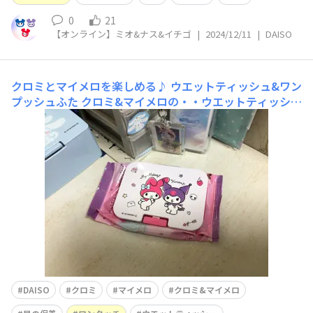
0
21
【オンライン】ミオ&ナス&イチゴ
|
2024/12/11
|
DAISO
クロミとマイメロを楽しめる♪ ウエットティッシュ&ワン
プッシュふた
クロミ&マイメロの・・ウエットティッシュ
ワンタッチふた⭐️可愛すぎん？購入品。クロミとマイメロ
可愛すぎる。110円（税込）悪役クロミ🦹‍♀️とマイメロ🦸‍♀️
が並んでるのかわいい🩷 ワンタッチでひらけて、さっと
取り出せるから時短にもなる 目の保養にもなる。めちゃ
かわ。
DAISO
クロミ
マイメロ
クロミ&マイメロ