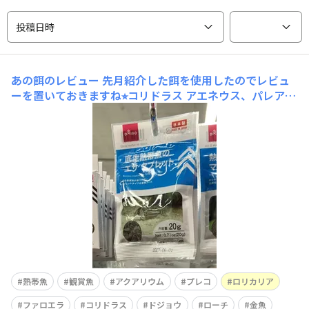
投稿日時
あの餌のレビュー
先月紹介した餌を使用したのでレビュ
ーを置いておきますね⭐︎コリドラス アエネウス、パレアタ
スまず最初に餌に寄ってきたのはコリドラス。しかし彼ら
はつつくばかりで一向に食べません（前に紹介した通り彼
らは肉食傾向が強いので草食性の餌はあまり好まない）。
クーリーローチ、ドジョウヒドジョウ、クーリーローチド
ジ
熱帯魚
観賞魚
アクアリウム
プレコ
ロリカリア
ファロエラ
コリドラス
ドジョウ
ローチ
金魚