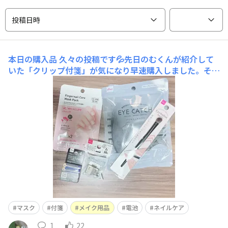
投稿日時
本日の購入品
久々の投稿です💦先日のむくんが紹介して
いた「クリップ付箋」が気になり早速購入しました。それ
から前から気になっていた「ネイルケアマスクパック」も
購入。入荷してもすぐ売り切れるアイチャッチマスク。ア
イシャドウブラシと電池。 今日は寒いですが、ダイソー
店内はおひな祭りや桜シリーズが展開され暖かい
マスク
付箋
メイク用品
電池
ネイルケア
1
22