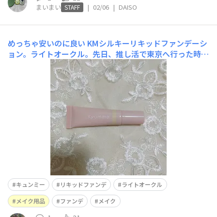
まいまい
|
02/06
|
DAISO
STAFF
めっちゃ安いのに良い
KMシルキーリキッドファンデーシ
ョン。ライトオークル。先日、推し活で東京へ行った時に
化粧道具をまるまる持って行くのを忘れてしまいダイソー
で最低限必要なものを3点ほど購入したうちの1つです。安
いのに、ナチュラルなカバー力もあります。もっとも購入
して良かったと思うことは、肌の弱い私がつけてもお肌大
丈夫や
キュンミー
リキッドファンデ
ライトオークル
メイク用品
ファンデ
メイク