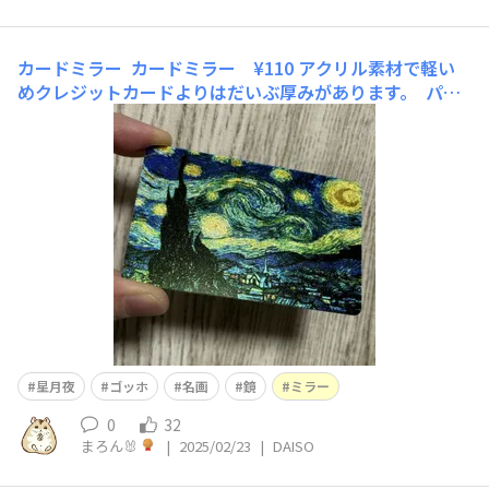
カードミラー
カードミラー ¥110 アクリル素材で軽い
めクレジットカードよりはだいぶ厚みがあります。 パブ
リックドメインになったゴッホの名画 星月夜 ひまわりも
ありました。 美術館や百貨店で売っているものは重くて
高級品すぎて手が出せないの
星月夜
ゴッホ
名画
鏡
ミラー
0
32
まろん🐰
|
2025/02/23
|
DAISO