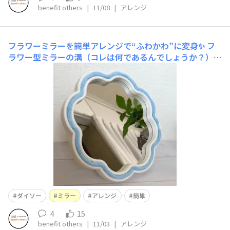
benefit others
|
11/08
|
アレンジ
フラワーミラーを簡単アレンジで“ふわかわ”に変身✨
フ
ラワー型ミラーの溝（コレは何であるんでしょうか？）を
利用して、簡単アレンジしてみました！✨この溝にヤーン
がピッタリ！👍ちょっとしたことなのに印象が変わるの
で、このミラーをお持ちの方はぜひ！😊 ☆今回ご紹介し
た商品 ◆ダイソー ・スタンドミラー
ダイソー
ミラー
アレンジ
簡単
4
15
benefit others
|
11/03
|
アレンジ