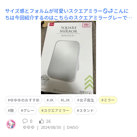
サイズ感とフォルムが可愛いスクエアミラー🪞🛁
こんに
ちは今回紹介するのはこちらのスクエアミラーグレーで
す‼️ 【4549131885781】 200円商品ではあるのですがそ
れ以上に使い勝手が良いと感じました👍🏻 私はもともと大
きくて薄い鏡を使っていたのですが何枚割ったことやら
🫣 白とグレーがあ
ゆゆゆのおすすめ
JK
LJK
女子高生
ミラー
鏡
グレー
スクエアミラー
スタンド
0
16
ゆゆゆ
|
2024/08/30
|
DAISO