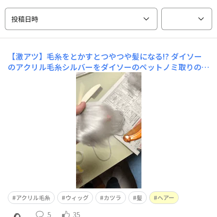
投稿日時
【激アツ】毛糸をとかすとつやつや髪になる!?
ダイソー
のアクリル毛糸シルバーをダイソーのペットノミ取りのな
んかクシでひたすら梳かす。※めっちゃ綿が出るのであり
ます、あと毛糸は必ずアクリル製にしてください。とかせ
たら仕上げにアイロンかけるとなぜか光沢生まれて綺麗に
なります。ふわふわした触り心地でチクチクしない。自作
フィギュアのウィッグにしようと思
アクリル毛糸
ウィッグ
カツラ
髪
ヘアー
5
35