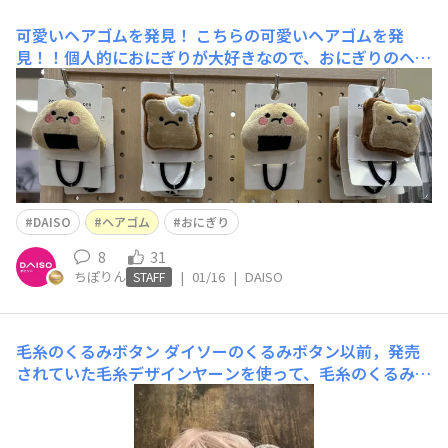
可愛いヘアゴムを発見！
こちらの可愛いヘアゴムを発
見！！個人的におにぎりが大好きなので、おにぎりのヘア
ゴムがとても可愛くて好きです！！！気になる方は、是非
チェックしてみてください！
DAISO
ヘアゴム
おにぎり
8
31
ちぽりん
|
01/16
|
DAISO
STAFF
毛糸のくるみボタン
ダイソーのくるみボタン以前，発売
されていた毛糸デザインヤーンを使って、毛糸のくるみボ
タンを編みました。ヘアゴムにアレンジしました。かぎ針
で意外と簡単に編めます。他の毛糸で編むのも可愛いと思
います。