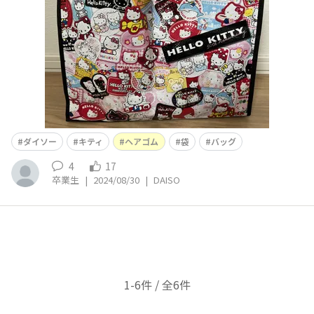
イソーさんやっとキティちゃん
ダイソー
キティ
ヘアゴム
袋
バッグ
4
17
卒業生
|
2024/08/30
|
DAISO
1-6件 / 全6件