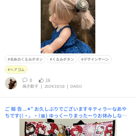
毛糸のくるみボタン
くるみボタン
デザインヤーン
ヘアゴム
0
16
焼き餃子
|
2024/10/18
|
DAISO
ご 報 告 ...✴︎"
お久しぶりでございますキティラーなあや
ちです(ﾐ・。・ﾐ🎀) ゆっくーりまったーりお休みしなが
らとある勉強もしつつ8月からは就活に苦戦してました💔
面接2勝2敗ということで先週やっと無事に決まりまして✨
来週から勤務開始予定です💪 そんな就活前によく行くダ