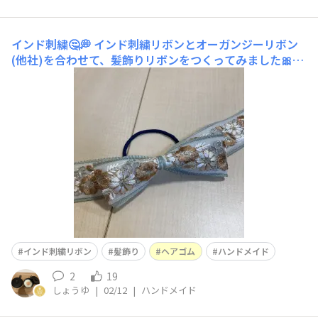
インド刺繍🤔💭
インド刺繍リボンとオーガンジーリボン
(他社)を合わせて、髪飾りリボンをつくってみました🎀ダ
イソーさんで揃えた材料はこちら！そして全体像はこち
ら。ちょっと長めにつくって、揺れ感が出るようなデザイ
ンにしてみました。 しかしちょっと可愛すぎたかもしれ
ません…。年齢的にあまり身につけられなさそう😅
インド刺繍リボン
髪飾り
ヘアゴム
ハンドメイド
2
19
しょうゆ
|
02/12
|
ハンドメイド